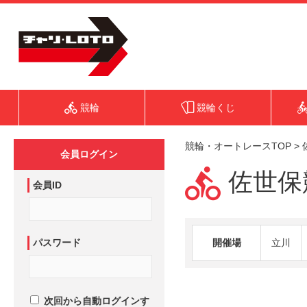
競輪
競輪くじ
競輪・オートレースTOP
>
会員ログイン
佐世保
会員ID
パスワード
開催場
立川
次回から自動ログインす