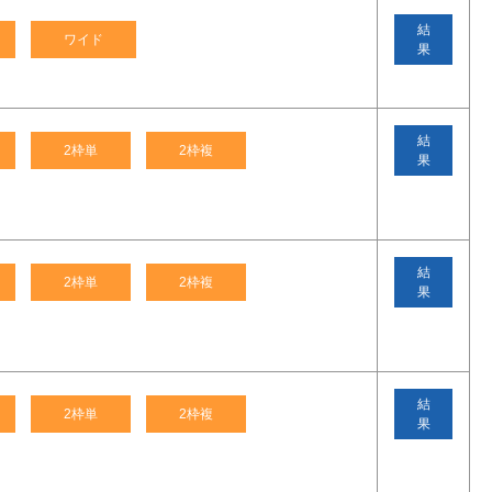
結
ワイド
果
結
2枠単
2枠複
果
結
2枠単
2枠複
果
結
2枠単
2枠複
果