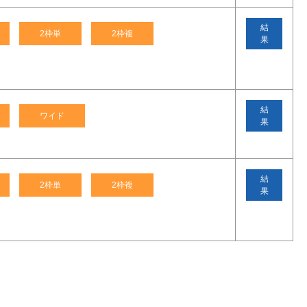
結
2枠単
2枠複
果
結
ワイド
果
結
2枠単
2枠複
果