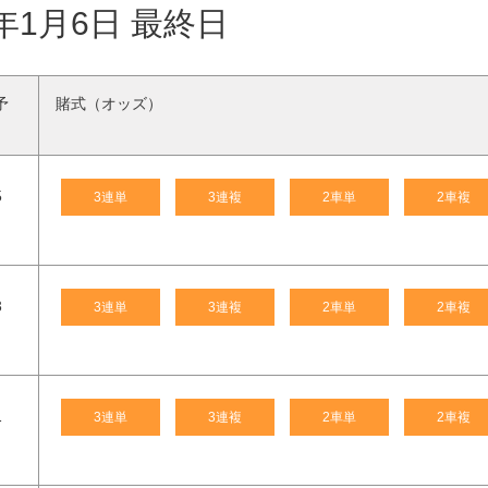
5年1月6日 最終日
予
賭式（オッズ）
5
3連単
3連複
2車単
2車複
3
3連単
3連複
2車単
2車複
1
3連単
3連複
2車単
2車複