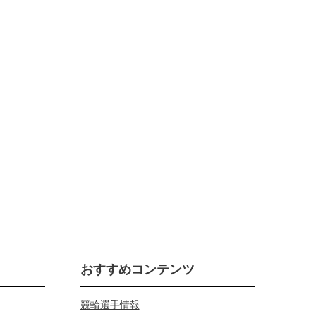
おすすめコンテンツ
競輪選手情報