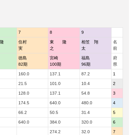
7
8
9
隆
住村
東 隆
相笠 翔
名
実
之
太
前
徳島
宮崎
福島
府
82期
100期
96期
県
160.0
137.1
87.2
1
21.5
101.0
10.4
2
128.0
137.1
54.8
3
174.5
640.0
480.0
4
66.2
50.5
31.4
5
640.0
384.0
320.0
6
274.2
32.0
7