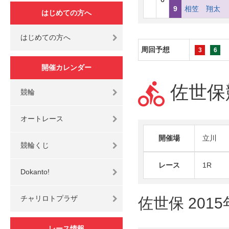
9
相笠 翔
はじめての方へ
はじめての方へ
周回予想
3
6
開催カレンダー
佐世保競
競輪
オートレース
開催場
立川
競輪くじ
レース
1R
Dokanto!
チャリロトプラザ
佐世保 201
レース情報