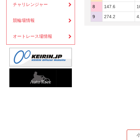
チャリレンジャー
8
147.6
1
9
274.2
4
競輪場情報
オートレース場情報