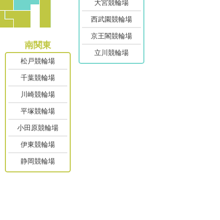
大宮競輪場
西武園競輪場
京王閣競輪場
南関東
立川競輪場
松戸競輪場
千葉競輪場
川崎競輪場
平塚競輪場
小田原競輪場
伊東競輪場
静岡競輪場