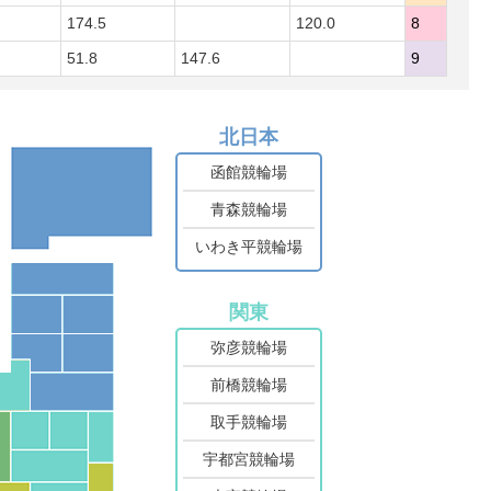
174.5
120.0
8
51.8
147.6
9
北日本
函館競輪場
青森競輪場
いわき平競輪場
関東
弥彦競輪場
前橋競輪場
取手競輪場
宇都宮競輪場