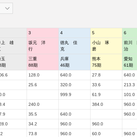
3
4
5
6
井上 雄
坂元 洋
徳丸 佳
小山 琢
前川 
三
行
克
磨
治
埼玉
三重
兵庫
熊本
愛知
8期
88期
46期
75期
61期
06.6
128.0
640.0
27.8
640.0
25.6
320.0
33.6
213.3
0.0
999.9
61.9
101.0
3.4
240.0
384.0
960.0
7.9
35.5
640.0
960.0
28.0
34.2
960.0
960.0
.2
73.8
960.0
60.0
960.0