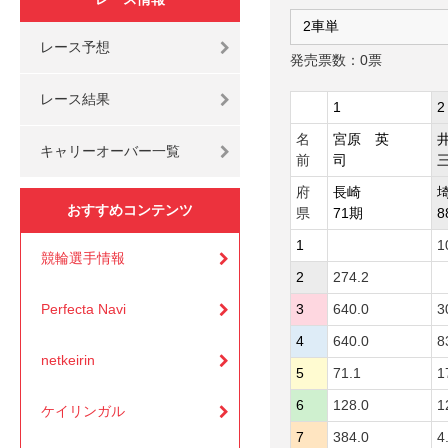
レース予想
発売票数：0票
レース結果
1
2
名
宮原 英
キャリーオーバー一覧
前
司
府
長崎
おすすめコンテンツ
県
71期
8
1
1
競輪選手情報
2
274.2
Perfecta Navi
3
640.0
3
4
640.0
8
netkeirin
5
71.1
1
6
128.0
1
ケイリンガル
7
384.0
4