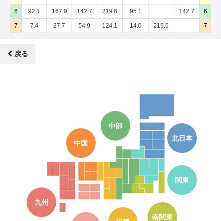
6
92.1
167.9
142.7
219.6
95.1
142.7
6
7
7.4
27.7
54.9
124.1
14.0
219.6
7
戻る
中部
北日本
中国
関東
九州
南関東