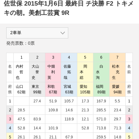
佐世保 2015年1月6日 最終日 チ決勝 F2 トキメ
キの朝。美創工芸賞 9R
発売票数：0票
1
2
3
4
5
6
7
名
内村
大山
中畑
佐藤
岡
白
松本
名
前
哲
誉
利
拓
本
水
充
前
也
史
英
哉
総
洵
生
府
山口
東京
和歌
宮城
愛知
福岡
愛媛
府
県
62期
99期
67期
63期
105期
89期
94期
県
1
27.4
51.9
105.7
17.3
167.9
5.5
1
2
28.5
109.8
14.6
21.3
285.5
23.4
2
3
47.5
83.9
118.9
12.1
571.0
29.7
3
4
52.8
14.4
101.9
52.8
713.8
71.3
4
5
26.1
26.1
21.1
67.9
259.5
14.8
5