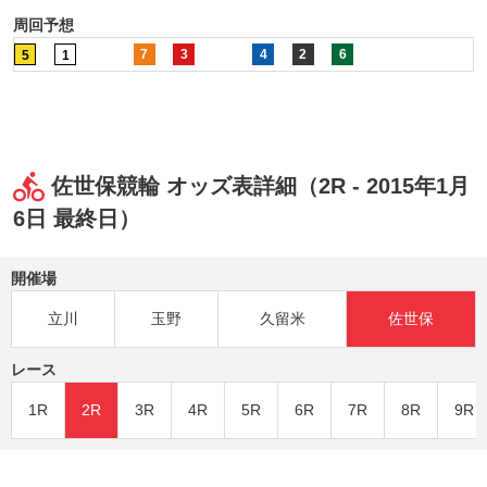
周回予想
7
3
4
2
6
5
1
佐世保競輪 オッズ表詳細（2R - 2015年1月
6日 最終日）
開催場
立川
玉野
久留米
佐世保
レース
1R
2R
3R
4R
5R
6R
7R
8R
9R