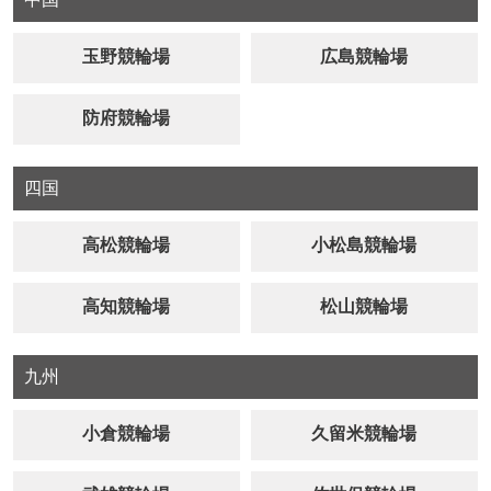
玉野競輪場
広島競輪場
防府競輪場
四国
高松競輪場
小松島競輪場
高知競輪場
松山競輪場
九州
小倉競輪場
久留米競輪場