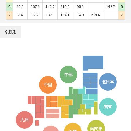
6
92.1
167.9
142.7
219.6
95.1
142.7
6
7
7.4
27.7
54.9
124.1
14.0
219.6
7
戻る
中部
北日本
中国
関東
九州
南関東