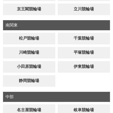
京王閣競輪場
立川競輪場
南関東
松戸競輪場
千葉競輪場
川崎競輪場
平塚競輪場
小田原競輪場
伊東競輪場
静岡競輪場
中部
名古屋競輪場
岐阜競輪場