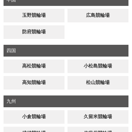
玉野競輪場
広島競輪場
防府競輪場
四国
高松競輪場
小松島競輪場
高知競輪場
松山競輪場
九州
小倉競輪場
久留米競輪場