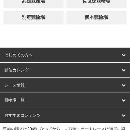
武雄競輪場
佐世保競輪場
別府競輪場
熊本競輪場
はじめての方へ
はじめての方へ
開催カレンダー
競輪
レース情報
オートレース
レース予想
競輪場一覧
競輪くじ
レース結果
北日本
函館競輪場
青森競輪場
いわき平競輪場
おすすめコンテンツ
車券の購入は20歳になってから ～競輪・オートレースは適度に楽