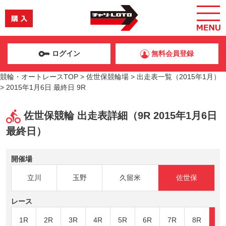
ログイン
無料会員登録
競輪・オートレースTOP
>
佐世保競輪場
>
出走表一覧（2015年1月）
>
2015年1月6日 最終日 9R
佐世保競輪 出走表詳細（9R 2015年1月6日
最終日）
開催場
立川
玉野
久留米
佐世保
レース
1R
2R
3R
4R
5R
6R
7R
8R
9R