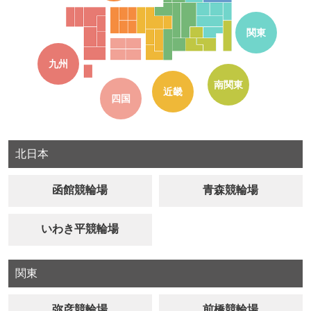
関東
九州
南関東
近畿
四国
北日本
函館競輪場
青森競輪場
いわき平競輪場
関東
弥彦競輪場
前橋競輪場