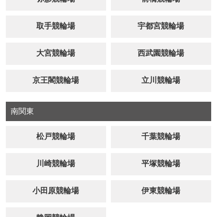
取手競輪場
宇都宮競輪場
大宮競輪場
西武園競輪場
京王閣競輪場
立川競輪場
南関東
松戸競輪場
千葉競輪場
川崎競輪場
平塚競輪場
小田原競輪場
伊東競輪場