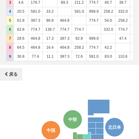
3
4.6
178.7
89.3
211.2
774.7
40.7
38.7
47
4
20.5
581.0
33.2
581.0
999.9
258.2
332.0
290
5
62.8
387.3
96.8
464.8
774.7
54.0
258.2
72
6
62.8
774.7
136.7
774.7
774.7
332.0
774.7
464
7
28.6
464.8
17.3
387.3
92.9
999.9
47.4
105
8
64.5
464.8
16.4
464.8
258.2
774.7
42.2
145
9
36.8
77.4
11.1
387.3
72.6
581.0
83.0
110.6
戻る
中部
北日本
中国