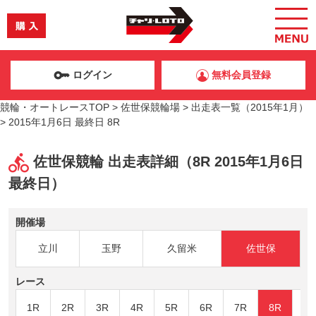
ログイン
無料会員登録
競輪・オートレースTOP
>
佐世保競輪場
>
出走表一覧（2015年1月）
>
2015年1月6日 最終日 8R
佐世保競輪 出走表詳細（8R 2015年1月6日
最終日）
開催場
立川
玉野
久留米
佐世保
レース
1R
2R
3R
4R
5R
6R
7R
8R
9R