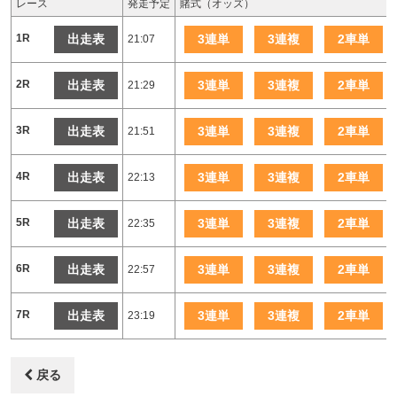
レース
発走予定
賭式（オッズ）
出走表
3連単
3連複
2車単
1R
21:07
出走表
3連単
3連複
2車単
2R
21:29
出走表
3連単
3連複
2車単
3R
21:51
出走表
3連単
3連複
2車単
4R
22:13
出走表
3連単
3連複
2車単
5R
22:35
出走表
3連単
3連複
2車単
6R
22:57
出走表
3連単
3連複
2車単
7R
23:19
戻る