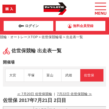
ログイン
無料会員登録
競輪・オートレースTOP
>
佐世保競輪場
>
出走表一覧
佐世保競輪 出走表一覧
開催場
大宮
平塚
富山
武雄
佐世保
≪ 7月20日 佐世保競輪
|
7月22日 佐世保競輪 ≫
佐世保 2017年7月21日 2日目