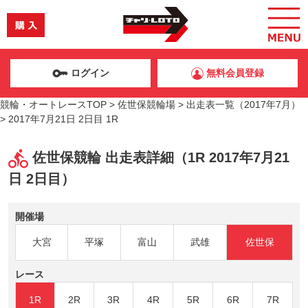
ログイン
無料会員登録
競輪・オートレースTOP
>
佐世保競輪場
>
出走表一覧（2017年7月）
>
2017年7月21日 2日目 1R
佐世保競輪 出走表詳細（1R 2017年7月21
日 2日目）
開催場
大宮
平塚
富山
武雄
佐世保
レース
1R
2R
3R
4R
5R
6R
7R