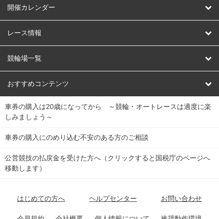
はじめての方へ
開催カレンダー
競輪
レース情報
オートレース
レース予想
競輪場一覧
競輪くじ
レース結果
北日本
函館競輪場
青森競輪場
いわき平競輪場
おすすめコンテンツ
車券の購入は20歳になってから ～競輪・オートレースは適度に楽
Dokanto!
キャリーオーバー一覧
関
競輪選手情報
弥彦競輪場
前橋競輪場
取手競輪場
宇都宮競輪場
しみましょう～
東
大宮競輪場
西武園競輪場
京王閣競輪場
立川競輪場
チャリロトプラザ
Perfecta Navi
車券の購入にのめり込む不安のある方のご相談
南
松戸競輪場
千葉競輪場
川崎競輪場
平塚競輪場
公営競技の払戻金を受けた方へ（クリックすると国税庁のページへ
netkeirin
関
移動します）
小田原競輪場
伊東競輪場
静岡競輪場
東
ケイリンガル
中
名古屋競輪場
岐阜競輪場
大垣競輪場
豊橋競輪場
はじめての方へ
ヘルプセンター
お問い合わせ
部
チャリレンジャー
富山競輪場
松阪競輪場
四日市競輪場
会員規約
会社概要
個人情報について
推奨動作環境