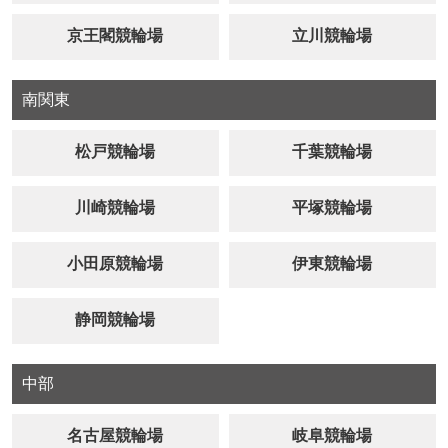
京王閣競輪場
立川競輪場
南関東
松戸競輪場
千葉競輪場
川崎競輪場
平塚競輪場
小田原競輪場
伊東競輪場
静岡競輪場
中部
名古屋競輪場
岐阜競輪場