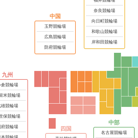
奈良競輪場
中国
向日町競輪場
玉野競輪場
和歌山競輪場
広島競輪場
岸和田競輪場
防府競輪場
九州
小倉競輪場
留米競輪場
武雄競輪場
世保競輪場
中部
別府競輪場
四国
名古屋競輪場
熊本競輪場