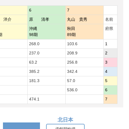
6
7
田 洋介
原 清孝
丸山 貴秀
名前
木
沖縄
秋田
府県
期
98期
89期
268.0
103.6
1
237.0
208.9
2
63.2
256.8
3
385.2
342.4
4
181.3
57.0
5
536.0
6
474.1
7
北日本
函館競輪場