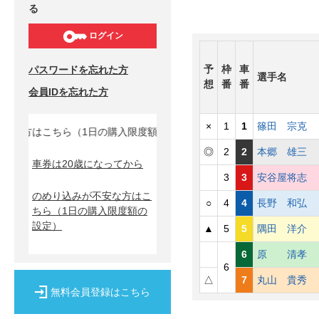
る
ログイン
予
枠
車
パスワードを忘れた方
選手名
想
番
番
会員IDを忘れた方
×
1
1
篠田 宗
な方はこちら（1日の購入限度額の設定）↓
◎
2
2
本郷 雄
車券は20歳になってから
3
3
安谷屋将
のめり込みが不安な方はこ
○
4
4
長野 和
ちら
（1日の購入限度額の
設定）
▲
5
5
隅田 洋
6
原 清
6
△
7
丸山 貴
無料会員登録はこちら