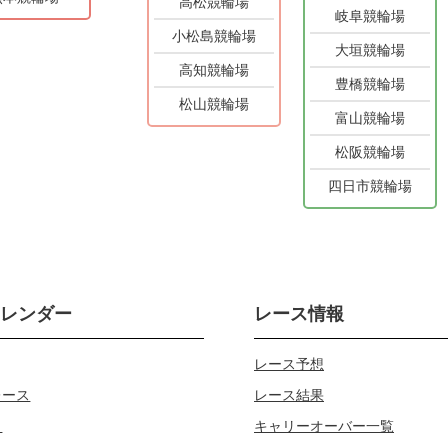
高松競輪場
岐阜競輪場
小松島競輪場
大垣競輪場
高知競輪場
豊橋競輪場
松山競輪場
富山競輪場
松阪競輪場
四日市競輪場
カレンダー
レース情報
レース予想
レース
レース結果
じ
キャリーオーバー一覧