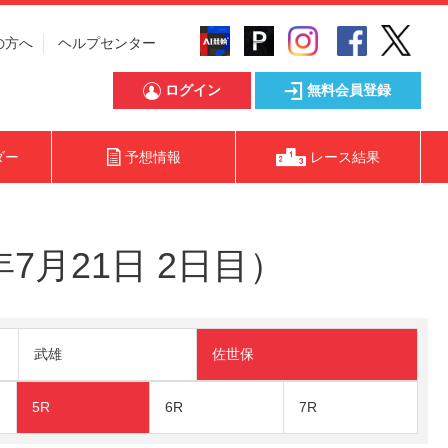
の方へ
ヘルプセンター
ログイン
無料会員登録
ダー
予想情報
レース結果
7月21日 2日目）
武雄
佐世保
5R
6R
7R