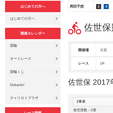
はじめての方へ
周回予想
2
4
はじめての方へ
佐世保競
開催カレンダー
競輪
開催場
大宮
オートレース
レース
1R
競輪くじ
佐世保 201
Dokanto!
チャリロトプラザ
発売票数：0票
レース情報