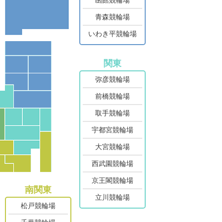
青森競輪場
いわき平競輪場
関東
弥彦競輪場
前橋競輪場
取手競輪場
宇都宮競輪場
大宮競輪場
西武園競輪場
京王閣競輪場
南関東
立川競輪場
松戸競輪場