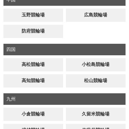
玉野競輪場
広島競輪場
防府競輪場
四国
高松競輪場
小松島競輪場
高知競輪場
松山競輪場
九州
小倉競輪場
久留米競輪場