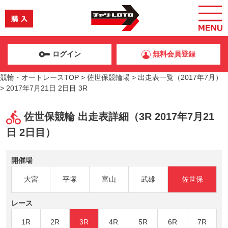
ログイン
無料会員登録
競輪・オートレースTOP
>
佐世保競輪場
>
出走表一覧（2017年7月）
>
2017年7月21日 2日目 3R
佐世保競輪 出走表詳細（3R 2017年7月21
日 2日目）
開催場
大宮
平塚
富山
武雄
佐世保
レース
1R
2R
3R
4R
5R
6R
7R