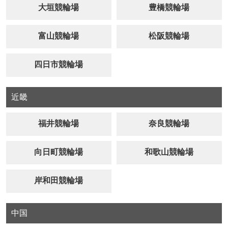
大垣競輪場
豊橋競輪場
富山競輪場
松阪競輪場
四日市競輪場
近畿
福井競輪場
奈良競輪場
向日町競輪場
和歌山競輪場
岸和田競輪場
中国