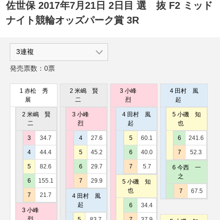
佐世保 2017年7月21日 2日目 選 抜 F2 ミッド
ナイト競輪オッズパーク賞 3R
発売票数：0票
1 赤松 秀
2 米嶋 賢
3 小峰
4 田村 風
展
二
烈
起
2 米嶋 賢
3 小峰
4 田村 風
5 小磯 知
二
烈
起
也
3
34.7
4
27.6
5
60.1
6
241.6
4
44.4
5
45.2
6
40.0
7
52.3
5
82.6
6
29.7
7
5.7
6 今西 一
之
6
155.1
7
29.9
5 小磯 知
也
7
67.5
7
21.7
4 田村 風
起
6
34.4
3 小峰
烈
5
83.7
7
37.9