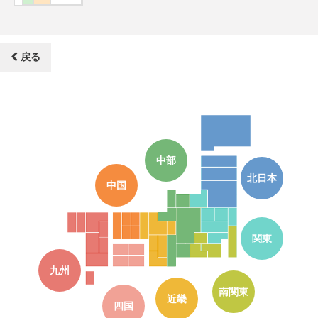
戻る
中部
北日本
中国
関東
九州
南関東
近畿
四国