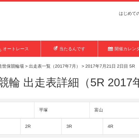
はじめて
オートレース
当たるんです
開催カレン
佐世保競輪場
>
出走表一覧（2017年7月）
>
2017年7月21日 2日目 5R
輪 出走表詳細（5R 2017年
平塚
富山
2R
3R
4R