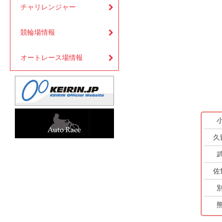
チャリレンジャー
競輪場情報
オートレース場情報
久
佐