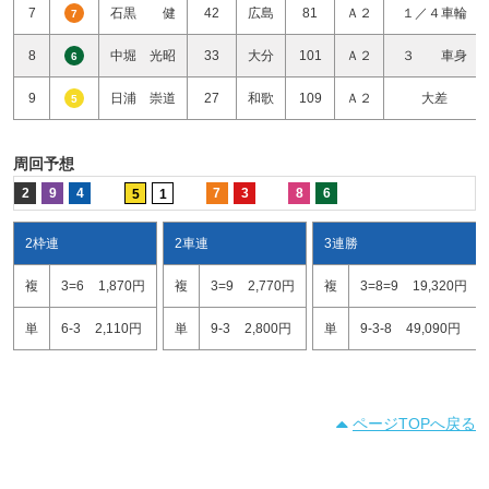
7
石黒 健
42
広島
81
Ａ２
１／４車輪
7
8
中堀 光昭
33
大分
101
Ａ２
３ 車身
6
9
日浦 崇道
27
和歌
109
Ａ２
大差
5
周回予想
2
9
4
7
3
8
6
5
1
2枠連
2車連
3連勝
複
3=6
1,870円
複
3=9
2,770円
複
3=8=9
19,320円
単
6-3
2,110円
単
9-3
2,800円
単
9-3-8
49,090円
ページTOPへ戻る