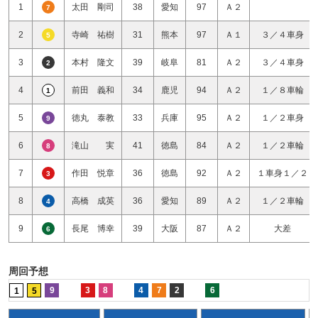
1
太田 剛司
38
愛知
97
Ａ２
7
2
寺崎 祐樹
31
熊本
97
Ａ１
３／４車身
5
3
本村 隆文
39
岐阜
81
Ａ２
３／４車身
2
4
前田 義和
34
鹿児
94
Ａ２
１／８車輪
1
5
徳丸 泰教
33
兵庫
95
Ａ２
１／２車身
9
6
滝山 実
41
徳島
84
Ａ２
１／２車輪
8
7
作田 悦章
36
徳島
92
Ａ２
１車身１／２
3
8
高橋 成英
36
愛知
89
Ａ２
１／２車輪
4
9
長尾 博幸
39
大阪
87
Ａ２
大差
6
周回予想
9
3
8
4
7
2
6
1
5