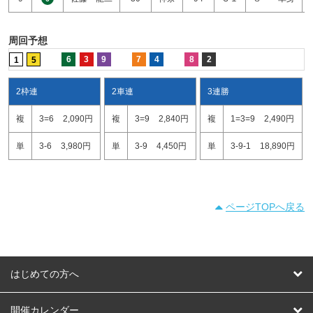
周回予想
6
3
9
7
4
8
2
1
5
2枠連
2車連
3連勝
複
3=6
2,090円
複
3=9
2,840円
複
1=3=9
2,490円
単
3-6
3,980円
単
3-9
4,450円
単
3-9-1
18,890円
ページTOPへ戻る
はじめての方へ
はじめての方へ
開催カレンダー