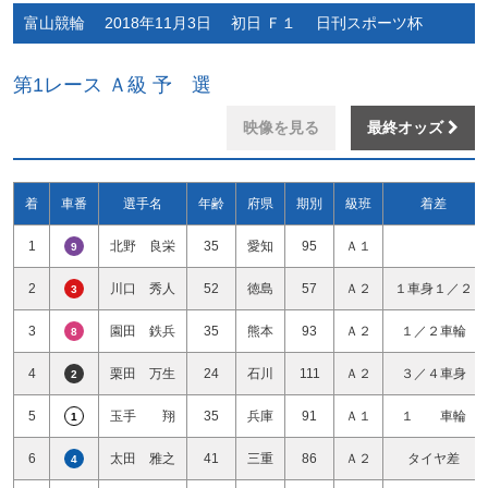
富山競輪 2018年11月3日 初日 Ｆ１ 日刊スポーツ杯
第1レース Ａ級 予 選
映像を見る
最終オッズ
着
車番
選手名
年齢
府県
期別
級班
着差
1
北野 良栄
35
愛知
95
Ａ１
9
2
川口 秀人
52
徳島
57
Ａ２
１車身１／２
3
3
園田 鉄兵
35
熊本
93
Ａ２
１／２車輪
8
4
栗田 万生
24
石川
111
Ａ２
３／４車身
2
5
玉手 翔
35
兵庫
91
Ａ１
１ 車輪
1
6
太田 雅之
41
三重
86
Ａ２
タイヤ差
4