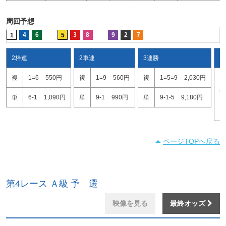
周回予想
4
6
3
8
9
2
7
1
5
2枠連
2車連
3連勝
ワ
複
1=6
550円
複
1=9
560円
複
1=5=9
2,030円
1
5
単
6-1
1,090円
単
9-1
990円
単
9-1-5
9,180円
1
ページTOPへ戻る
第4レース Ａ級 予 選
映像を見る
最終オッズ