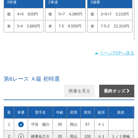
2枠連
2車連
3連勝
複
4=5
820円
複
5=7
4,380円
複
2=5=7
3,210円
単
5-4
2,660円
単
7-5
6,550円
単
7-5-2
22,310円
ページTOPへ戻る
第6レース Ａ級 初特選
映像を見る
最終オッズ
着
車番
選手名
年齢
府県
期別
級班
着差
1
守谷 陽介
38
岡山
87
Ａ１
4
2
峰重祐之介
28
岡山
100
Ａ１
１／２車輪
1