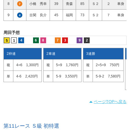
8
小橋 秀幸
39
青森
85
Ｓ２
２ 車身
7
9
古閑 良介
45
福岡
73
Ｓ２
７ 車身
4
周回予想
4
6
8
7
3
9
2
5
1
2枠連
2車連
3連勝
複
4=6
1,300円
複
5=9
1,760円
複
2=5=9
750円
単
4-6
2,420円
単
5-9
3,550円
単
5-9-2
7,580円
ページTOPへ戻る
第11レース Ｓ級 初特選