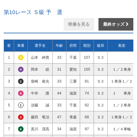
第10レース Ｓ級 予 選
映像を見る
最終オッズ
着
車番
選手名
年齢
府県
期別
級班
着差
1
山本 紳貴
33
千葉
107
Ｓ２
5
2
岡本 総
31
愛知
105
Ｓ２
１／２車身
9
3
柴崎 俊光
33
三重
91
Ｓ２
１車身１／２
2
4
中井 護
44
滋賀
74
Ｓ２
１ 車身
8
5
須藤 誠
33
千葉
92
Ｓ２
１／２車身
1
6
藤田 竜治
47
青森
68
Ｓ２
１車身１／２
3
7
黒川 茂高
34
滋賀
97
Ｓ２
１／４車輪
6