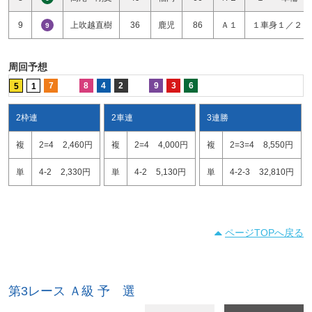
9
上吹越直樹
36
鹿児
86
Ａ１
１車身１／２
9
周回予想
7
8
4
2
9
3
6
5
1
2枠連
2車連
3連勝
複
2=4
2,460円
複
2=4
4,000円
複
2=3=4
8,550円
単
4-2
2,330円
単
4-2
5,130円
単
4-2-3
32,810円
ページTOPへ戻る
第3レース Ａ級 予 選