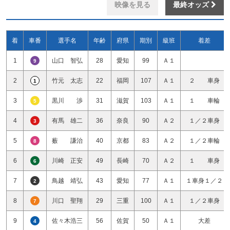
映像を見る
最終オッズ
着
車番
選手名
年齢
府県
期別
級班
着差
1
山口 智弘
28
愛知
99
Ａ１
9
2
竹元 太志
22
福岡
107
Ａ１
２ 車身
1
3
黒川 渉
31
滋賀
103
Ａ１
１ 車輪
5
4
有馬 雄二
36
奈良
90
Ａ２
１／２車身
3
5
薮 謙治
40
京都
83
Ａ２
１／２車輪
8
6
川崎 正安
49
長崎
70
Ａ２
１ 車身
6
7
鳥越 靖弘
43
愛知
77
Ａ１
１車身１／２
2
8
川口 聖翔
29
三重
100
Ａ１
１／２車身
7
9
佐々木浩三
56
佐賀
50
Ａ１
大差
4