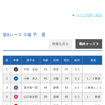
ページTOPへ戻る
第8レース Ｓ級 予 選
映像を見る
最終オッズ
着
車番
選手名
年齢
府県
期別
級班
着差
1
中井 太祐
29
奈良
97
Ｓ２
2
2
小林 卓人
40
大阪
79
Ｓ２
１／２車身
4
3
望月裕一郎
48
静岡
65
Ｓ１
１車身１／２
9
4
山口幸太郎
39
長崎
99
Ｓ２
１ 車身
8