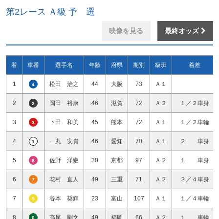
第2レース Ａ級 予 選
映像を見る
最終オッズ
着
車番
選手名
年齢
府県
期別
級班
着差
1
松田 治之
44
大阪
73
Ａ１
4
2
岡田 裕康
46
滋賀
72
Ａ２
１／２車身
2
3
下田 和美
45
熊本
72
Ａ１
１／２車輪
3
4
一丸 安貴
46
愛知
70
Ａ１
２ 車身
1
5
佐野 洋継
30
京都
97
Ａ２
１ 車身
8
6
花村 直人
49
三重
71
Ａ２
３／４車身
7
7
谷本 奨輝
23
富山
107
Ａ１
１／４車輪
5
8
高尾 剛文
49
福岡
66
Ａ２
１ 車輪
6