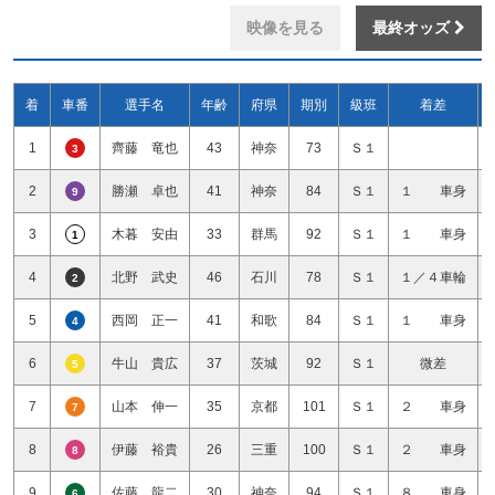
映像を見る
最終オッズ
着
車番
選手名
年齢
府県
期別
級班
着差
1
齊藤 竜也
43
神奈
73
Ｓ１
3
2
勝瀬 卓也
41
神奈
84
Ｓ１
１ 車身
9
3
木暮 安由
33
群馬
92
Ｓ１
１ 車身
1
4
北野 武史
46
石川
78
Ｓ１
１／４車輪
2
5
西岡 正一
41
和歌
84
Ｓ１
１ 車身
4
6
牛山 貴広
37
茨城
92
Ｓ１
微差
5
7
山本 伸一
35
京都
101
Ｓ１
２ 車身
7
8
伊藤 裕貴
26
三重
100
Ｓ１
２ 車身
8
9
佐藤 龍二
30
神奈
94
Ｓ１
８ 車身
6