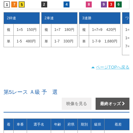
7
2
4
8
9
3
6
1
5
2枠連
2車連
3連勝
ワイ
複
1=5
150円
複
1=7
180円
複
1=7=9
420円
1=7
1=9
単
1-5
480円
単
1-7
330円
単
1-7-9
1,680円
7=9
ページTOPへ戻る
第5レース Ａ級 予 選
映像を見る
最終オッズ
着
車番
選手名
年齢
府県
期別
級班
着差