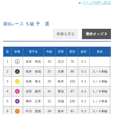
ページTOPへ戻る
第9レース Ｓ級 予 選
映像を見る
最終オッズ
着
車番
選手名
年齢
府県
期別
級班
着差
1
岩本 和也
43
石川
76
Ｓ１
1
2
筒井 裕哉
37
兵庫
89
Ｓ１
３／４車輪
2
3
長尾 拳太
25
岐阜
103
Ｓ２
３／４車輪
5
4
吉田 健市
41
愛知
87
Ｓ２
１／８車輪
8
5
櫻井 正孝
31
宮城
100
Ｓ１
１／２車身
9
6
中川 貴徳
34
栃木
91
Ｓ２
３／４車輪
7