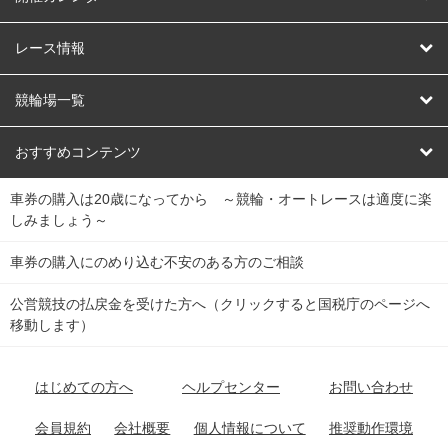
競輪
レース情報
オートレース
レース予想
競輪場一覧
競輪くじ
レース結果
北日本
函館競輪場
青森競輪場
いわき平競輪場
おすすめコンテンツ
車券の購入は20歳になってから ～競輪・オートレースは適度に楽
Dokanto!
キャリーオーバー一覧
関
競輪選手情報
弥彦競輪場
前橋競輪場
取手競輪場
宇都宮競輪場
しみましょう～
東
大宮競輪場
西武園競輪場
京王閣競輪場
立川競輪場
チャリロトプラザ
Perfecta Navi
車券の購入にのめり込む不安のある方のご相談
南
松戸競輪場
千葉競輪場
川崎競輪場
平塚競輪場
公営競技の払戻金を受けた方へ（クリックすると国税庁のページへ
netkeirin
関
移動します）
小田原競輪場
伊東競輪場
静岡競輪場
東
ケイリンガル
中
名古屋競輪場
岐阜競輪場
大垣競輪場
豊橋競輪場
はじめての方へ
ヘルプセンター
お問い合わせ
部
チャリレンジャー
富山競輪場
松阪競輪場
四日市競輪場
会員規約
会社概要
個人情報について
推奨動作環境