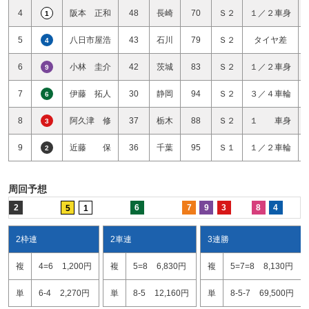
4
阪本 正和
48
長崎
70
Ｓ２
１／２車身
1
5
八日市屋浩
43
石川
79
Ｓ２
タイヤ差
4
6
小林 圭介
42
茨城
83
Ｓ２
１／２車身
9
7
伊藤 拓人
30
静岡
94
Ｓ２
３／４車輪
6
8
阿久津 修
37
栃木
88
Ｓ２
１ 車身
3
9
近藤 保
36
千葉
95
Ｓ１
１／２車輪
2
周回予想
2
6
7
9
3
8
4
5
1
2枠連
2車連
3連勝
複
4=6
1,200円
複
5=8
6,830円
複
5=7=8
8,130円
単
6-4
2,270円
単
8-5
12,160円
単
8-5-7
69,500円