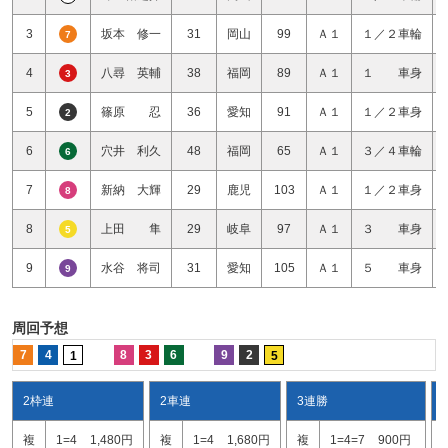
3
坂本 修一
31
岡山
99
Ａ１
１／２車輪
7
4
八尋 英輔
38
福岡
89
Ａ１
１ 車身
3
5
篠原 忍
36
愛知
91
Ａ１
１／２車身
2
6
穴井 利久
48
福岡
65
Ａ１
３／４車輪
6
7
新納 大輝
29
鹿児
103
Ａ１
１／２車身
8
8
上田 隼
29
岐阜
97
Ａ１
３ 車身
5
9
水谷 将司
31
愛知
105
Ａ１
５ 車身
9
周回予想
7
4
8
3
6
9
2
1
5
2枠連
2車連
3連勝
複
1=4
1,480円
複
1=4
1,680円
複
1=4=7
900円