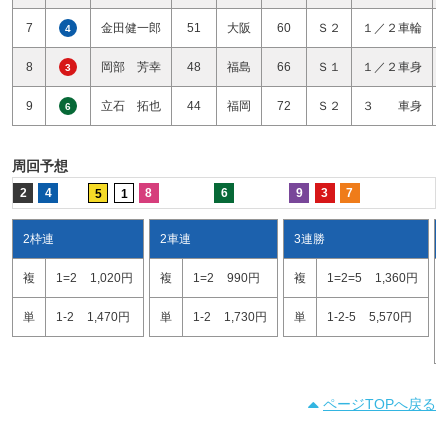
7
金田健一郎
51
大阪
60
Ｓ２
１／２車輪
4
8
岡部 芳幸
48
福島
66
Ｓ１
１／２車身
3
9
立石 拓也
44
福岡
72
Ｓ２
３ 車身
6
周回予想
2
4
8
6
9
3
7
5
1
2枠連
2車連
3連勝
複
1=2
1,020円
複
1=2
990円
複
1=2=5
1,360円
単
1-2
1,470円
単
1-2
1,730円
単
1-2-5
5,570円
ページTOPへ戻る