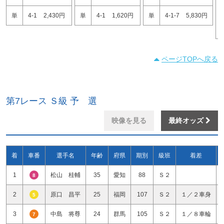
単
4-1
2,430円
単
4-1
1,620円
単
4-1-7
5,830円
ページTOPへ戻る
第7レース Ｓ級 予 選
映像を見る
最終オッズ
着
車番
選手名
年齢
府県
期別
級班
着差
1
松山 桂輔
35
愛知
88
Ｓ２
8
2
原口 昌平
25
福岡
107
Ｓ２
１／２車身
5
3
中島 将尊
24
群馬
105
Ｓ２
１／８車輪
7