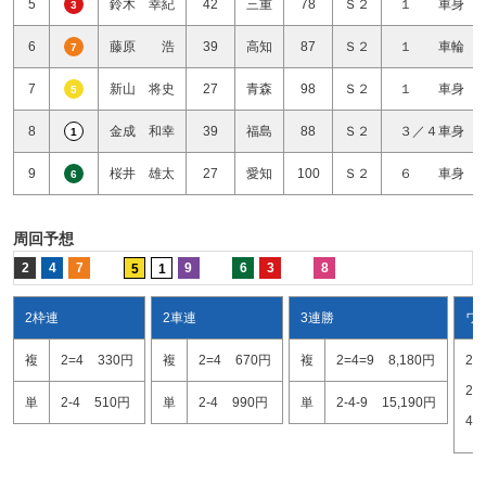
5
鈴木 幸紀
42
三重
78
Ｓ２
１ 車身
3
6
藤原 浩
39
高知
87
Ｓ２
１ 車輪
7
7
新山 将史
27
青森
98
Ｓ２
１ 車身
5
8
金成 和幸
39
福島
88
Ｓ２
３／４車身
1
9
桜井 雄太
27
愛知
100
Ｓ２
６ 車身
6
周回予想
2
4
7
9
6
3
8
5
1
2枠連
2車連
3連勝
ワ
複
2=4
330円
複
2=4
670円
複
2=4=9
8,180円
2=
2=
単
2-4
510円
単
2-4
990円
単
2-4-9
15,190円
4=