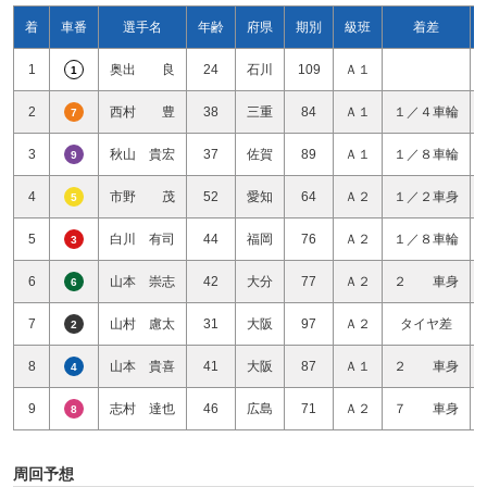
着
車番
選手名
年齢
府県
期別
級班
着差
1
奥出 良
24
石川
109
Ａ１
1
2
西村 豊
38
三重
84
Ａ１
１／４車輪
7
3
秋山 貴宏
37
佐賀
89
Ａ１
１／８車輪
9
4
市野 茂
52
愛知
64
Ａ２
１／２車身
5
5
白川 有司
44
福岡
76
Ａ２
１／８車輪
3
6
山本 崇志
42
大分
77
Ａ２
２ 車身
6
7
山村 慮太
31
大阪
97
Ａ２
タイヤ差
2
8
山本 貴喜
41
大阪
87
Ａ１
２ 車身
4
9
志村 達也
46
広島
71
Ａ２
７ 車身
8
周回予想