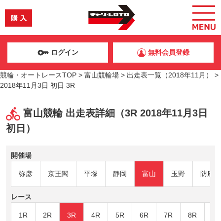
ログイン
無料会員登録
競輪・オートレースTOP
>
富山競輪場
>
出走表一覧（2018年11月）
>
2018年11月3日 初日 3R
富山競輪 出走表詳細（3R 2018年11月3日
初日）
開催場
弥彦
京王閣
平塚
静岡
富山
玉野
防府
レース
1R
2R
3R
4R
5R
6R
7R
8R
9R