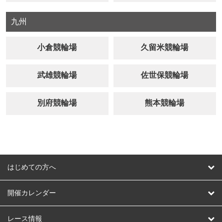
九州
小倉競輪場
久留米競輪場
武雄競輪場
佐世保競輪場
別府競輪場
熊本競輪場
はじめての方へ
はじめての方へ
開催カレンダー
競輪
レース情報