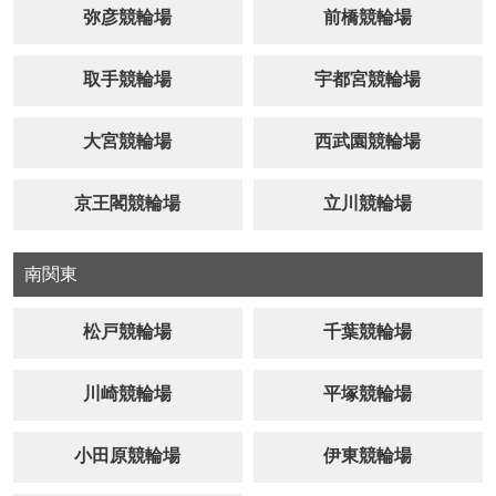
弥彦競輪場
前橋競輪場
取手競輪場
宇都宮競輪場
大宮競輪場
西武園競輪場
京王閣競輪場
立川競輪場
南関東
松戸競輪場
千葉競輪場
川崎競輪場
平塚競輪場
小田原競輪場
伊東競輪場