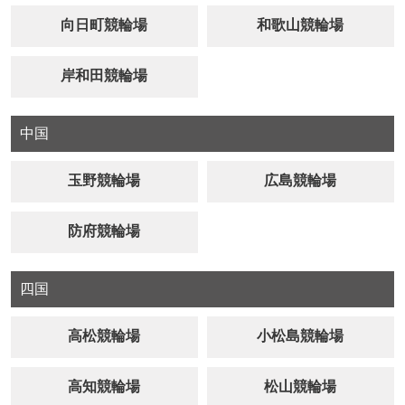
向日町競輪場
和歌山競輪場
岸和田競輪場
中国
玉野競輪場
広島競輪場
防府競輪場
四国
高松競輪場
小松島競輪場
高知競輪場
松山競輪場