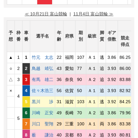
≪ 10月21日 富山競輪
|
11月4日 富山競輪 ≫
予
枠
車
年
期
脚
ギア
選手名
府県
級班
競走
1
想
番
番
齢
別
質
倍数
得点
▲
1
1
竹元 太志
22
福岡
107
Ａ１
逃
3.86
86.25
5
○
2
2
鳥越 靖弘
43
愛知
77
Ａ１
追
3.93
86.00
1
△
3
3
有馬 雄二
36
奈良
90
Ａ２
追
3.92
83.88
3
×
4
佐々木浩三
56
佐賀
50
Ａ１
追
3.93
82.92
3
4
5
黒川 渉
31
滋賀
103
Ａ１
逃
3.92
84.25
1
6
川崎 正安
49
長崎
70
Ａ２
追
3.86
79.96
0
5
7
川口 聖翔
29
三重
100
Ａ１
両
3.86
83.38
1
8
薮 謙治
40
京都
83
Ａ２
追
3.93
80.81
0