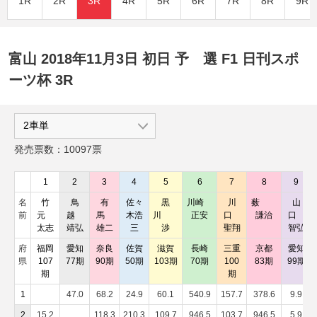
1R
2R
3R
4R
5R
6R
7R
8R
9R
富山 2018年11月3日 初日 予 選 F1 日刊スポ
ーツ杯 3R
発売票数：10097票
1
2
3
4
5
6
7
8
9
名
竹
鳥
有
佐々
黒
川崎
川
薮
山
前
元
越
馬
木浩
川
正安
口
謙治
口
太志
靖弘
雄二
三
渉
聖翔
智弘
府
福岡
愛知
奈良
佐賀
滋賀
長崎
三重
京都
愛知
県
107
77期
90期
50期
103期
70期
100
83期
99期
期
期
1
47.0
68.2
24.9
60.1
540.9
157.7
378.6
9.9
2
15.2
118.3
210.3
109.7
946.5
103.7
946.5
5.9