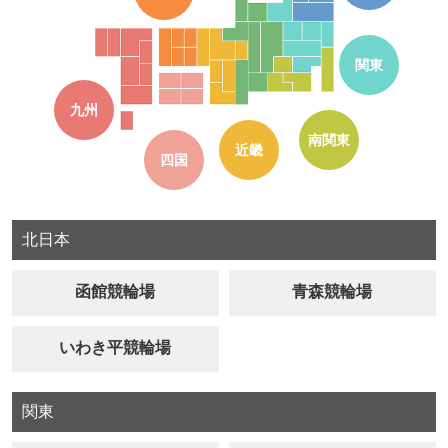
関東
九州
南関東
近畿
四国
北日本
函館競輪場
青森競輪場
いわき平競輪場
関東