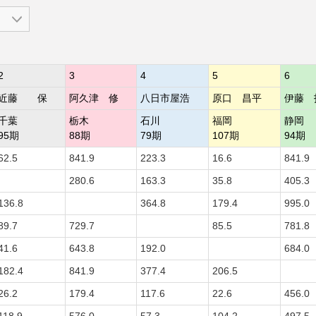
2
3
4
5
6
近藤 保
阿久津 修
八日市屋浩
原口 昌平
伊藤 
千葉
栃木
石川
福岡
静岡
95期
88期
79期
107期
94期
62.5
841.9
223.3
16.6
841.9
280.6
163.3
35.8
405.3
136.8
364.8
179.4
995.0
89.7
729.7
85.5
781.8
41.6
643.8
192.0
684.0
182.4
841.9
377.4
206.5
26.2
179.4
117.6
22.6
456.0
118.9
576.0
57.3
104.2
497.5