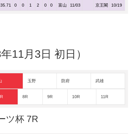
予5
35.71
0
0
1
2
0
0
富山
11/03
京王閣
10/19
8年11月3日 初日）
山
玉野
防府
武雄
7R
8R
9R
10R
11R
ーツ杯 7R