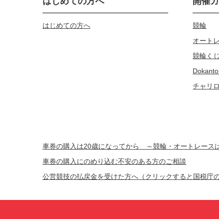
はじめての方へ
開催
はじめての方へ
競輪
オート
競輪く
Dokanto
チャリ
車券の購入は20歳になってから ～競輪・オートレー
車券の購入にのめり込む不安のある方のご相談
公営競技の払戻金を受けた方へ（クリックすると国税庁