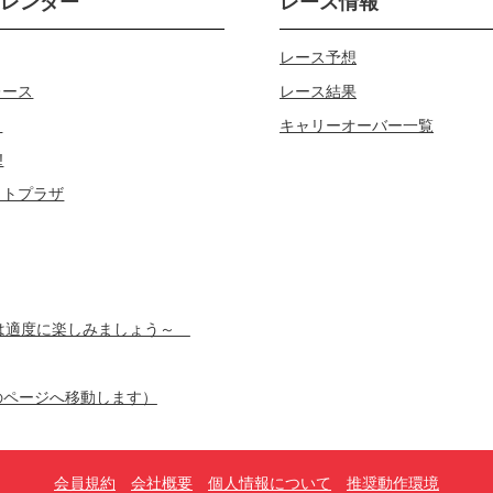
カレンダー
レース情報
レース予想
レース
レース結果
じ
キャリーオーバー一覧
!
ロトプラザ
スは適度に楽しみましょう～
のページへ移動します）
会員規約
会社概要
個人情報について
推奨動作環境