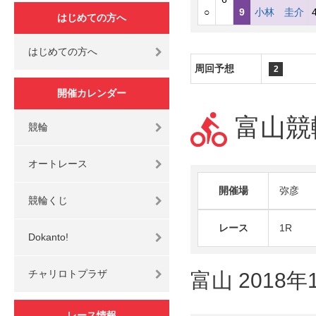
○
9
小林 圭介
はじめての方へ
はじめての方へ
周回予想
2
開催カレンダー
富山競輪
競輪
オートレース
開催場
弥彦
競輪くじ
レース
1R
Dokanto!
チャリロトプラザ
富山 2018年
レース情報