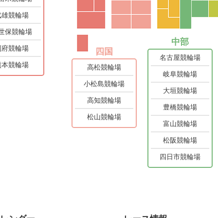
武雄競輪場
世保競輪場
中部
別府競輪場
四国
名古屋競輪場
熊本競輪場
高松競輪場
岐阜競輪場
小松島競輪場
大垣競輪場
高知競輪場
豊橋競輪場
松山競輪場
富山競輪場
松阪競輪場
四日市競輪場