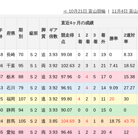
≪ 10月21日 富山競輪
|
11月4日 富
直近4ヶ月の成績
年
期
脚
ギア
府県
級班
競走得
1
2
3
着
2連対
齢
別
質
倍数
勝率
点
着
着
着
外
率
48
長崎
70
Ｓ２
追
3.93
99.08
0
2
3
19
0
8.33
36
千葉
95
Ｓ１
両
3.92
102.63
2
3
1
21
7.41
18.52
37
栃木
88
Ｓ２
追
3.92
97.96
0
4
5
17
0
15.38
43
石川
79
Ｓ２
追
3.92
96.91
2
4
2
14
9.09
27.27
25
福岡
107
Ｓ２
逃
3.92
99.80
4
2
3
11
20
30
30
静岡
94
Ｓ２
追
3.93
90.07
0
0
0
15
0
0
24
群馬
105
Ｓ２
逃
3.85
104.69
3
4
1
8
18.75
43.75
35
愛知
88
Ｓ２
両
3.93
96.46
1
2
2
20
4
12