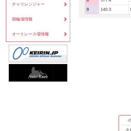
チャリレンジャー
9
140.3
競輪場情報
オートレース場情報
久