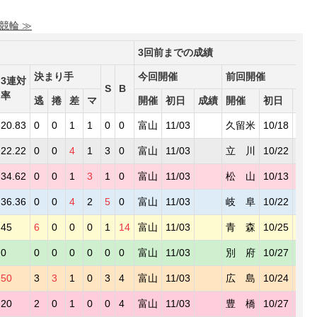
山競輪 ≫
3回前までの成績
決まり手
今回開催
前回開催
3連対
S
B
率
逃
捲
差
マ
開催
初日
成績
開催
初日
成績
一4
20.83
0
0
1
1
0
0
富山
11/03
久留米
10/18
予6
22.22
0
0
4
1
3
0
富山
11/03
立 川
10/22
予5
34.62
0
0
1
3
1
0
富山
11/03
松 山
10/13
予6
36.36
0
0
4
2
5
0
富山
11/03
岐 阜
10/22
予7
45
6
0
0
0
1
14
富山
11/03
青 森
10/25
予5
0
0
0
0
0
0
0
富山
11/03
別 府
10/27
予2
50
3
3
1
0
3
4
富山
11/03
広 島
10/24
般9
20
2
0
1
0
0
4
富山
11/03
豊 橋
10/27