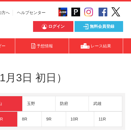
の方へ
ヘルプセンター
ログイン
無料会員登録
ダー
予想情報
レース結果
1月3日 初日）
山
玉野
防府
武雄
7R
8R
9R
10R
11R