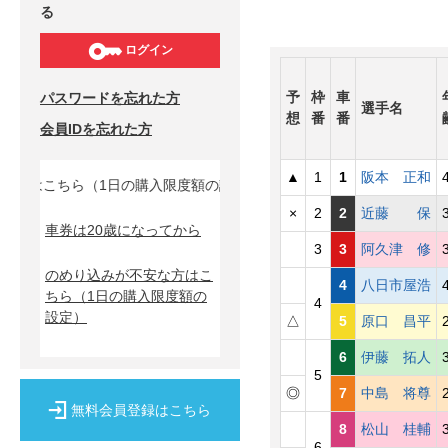
る
ログイン
予
枠
車
パスワードを忘れた方
選手名
想
番
番
会員IDを忘れた方
▲
1
1
阪本 正和
はこちら（1日の購入限度額の設定）↓
×
2
2
近藤 保
車券は20歳になってから
3
3
阿久津 修
のめり込みが不安な方はこ
4
八日市屋浩
ちら
（1日の購入限度額の
4
設定）
△
5
原口 昌平
6
伊藤 拓人
5
◎
7
中島 将尊
無料会員登録はこちら
8
松山 桂輔
6