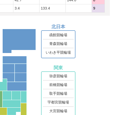
3.4
133.4
9
北日本
函館競輪場
青森競輪場
いわき平競輪場
関東
弥彦競輪場
前橋競輪場
取手競輪場
宇都宮競輪場
大宮競輪場