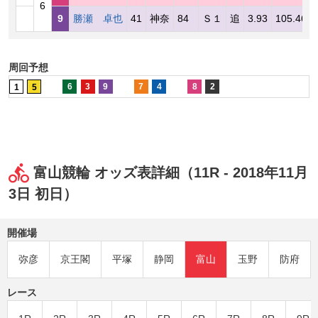
6
9
勝瀬 卓也
41
神奈
84
Ｓ１
追
3.93
105.46
周回予想
6
3
9
7
4
8
2
1
5
富山競輪 オッズ表詳細（11R - 2018年11月
3日 初日）
開催場
弥彦
京王閣
平塚
静岡
富山
玉野
防府
レース