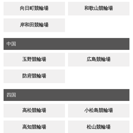
向日町競輪場
和歌山競輪場
岸和田競輪場
中国
玉野競輪場
広島競輪場
防府競輪場
四国
高松競輪場
小松島競輪場
高知競輪場
松山競輪場