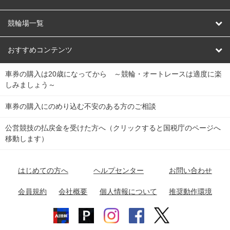
オートレース
レース予想
競輪場一覧
競輪くじ
レース結果
北日本
函館競輪場
青森競輪場
いわき平競輪場
おすすめコンテンツ
車券の購入は20歳になってから ～競輪・オートレースは適度に楽
Dokanto!
キャリーオーバー一覧
関
競輪選手情報
弥彦競輪場
前橋競輪場
取手競輪場
宇都宮競輪場
しみましょう～
東
大宮競輪場
西武園競輪場
京王閣競輪場
立川競輪場
チャリロトプラザ
Perfecta Navi
車券の購入にのめり込む不安のある方のご相談
南
松戸競輪場
千葉競輪場
川崎競輪場
平塚競輪場
公営競技の払戻金を受けた方へ（クリックすると国税庁のページへ
netkeirin
関
移動します）
小田原競輪場
伊東競輪場
静岡競輪場
東
ケイリンガル
中
名古屋競輪場
岐阜競輪場
大垣競輪場
豊橋競輪場
はじめての方へ
ヘルプセンター
お問い合わせ
部
チャリレンジャー
富山競輪場
松阪競輪場
四日市競輪場
会員規約
会社概要
個人情報について
推奨動作環境
競輪場情報
近
福井競輪場
奈良競輪場
向日町競輪場
和歌山競輪場
畿