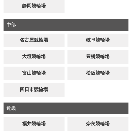
静岡競輪場
中部
名古屋競輪場
岐阜競輪場
大垣競輪場
豊橋競輪場
富山競輪場
松阪競輪場
四日市競輪場
近畿
福井競輪場
奈良競輪場