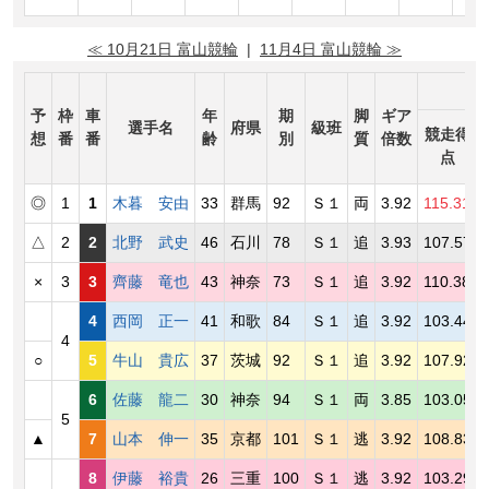
≪ 10月21日 富山競輪
|
11月4日 富山競輪 ≫
予
枠
車
年
期
脚
ギア
選手名
府県
級班
競走得
想
番
番
齢
別
質
倍数
点
◎
1
1
木暮 安由
33
群馬
92
Ｓ１
両
3.92
115.31
△
2
2
北野 武史
46
石川
78
Ｓ１
追
3.93
107.57
×
3
3
齊藤 竜也
43
神奈
73
Ｓ１
追
3.92
110.38
4
西岡 正一
41
和歌
84
Ｓ１
追
3.92
103.44
4
○
5
牛山 貴広
37
茨城
92
Ｓ１
追
3.92
107.92
6
佐藤 龍二
30
神奈
94
Ｓ１
両
3.85
103.05
5
▲
7
山本 伸一
35
京都
101
Ｓ１
逃
3.92
108.83
8
伊藤 裕貴
26
三重
100
Ｓ１
逃
3.92
103.29