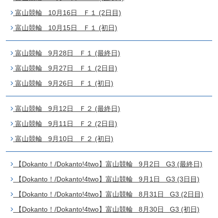
富山競輪 10月16日 Ｆ１ (2日目)
富山競輪 10月15日 Ｆ１ (初日)
富山競輪 9月28日 Ｆ１ (最終日)
富山競輪 9月27日 Ｆ１ (2日目)
富山競輪 9月26日 Ｆ１ (初日)
富山競輪 9月12日 Ｆ２ (最終日)
富山競輪 9月11日 Ｆ２ (2日目)
富山競輪 9月10日 Ｆ２ (初日)
【Dokanto！/Dokanto!4two】富山競輪 9月2日 G3 (最終日)
【Dokanto！/Dokanto!4two】富山競輪 9月1日 G3 (3日目)
【Dokanto！/Dokanto!4two】富山競輪 8月31日 G3 (2日目)
【Dokanto！/Dokanto!4two】富山競輪 8月30日 G3 (初日)