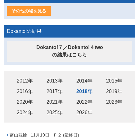
その他の場を見る
Dokanto!の結果
Dokanto!７／Dokanto!４two
の結果はこちら
2012年
2013年
2014年
2015年
2016年
2017年
2018年
2019年
2020年
2021年
2022年
2023年
2024年
2025年
2026年
富山競輪 11月19日 Ｆ２ (最終日)