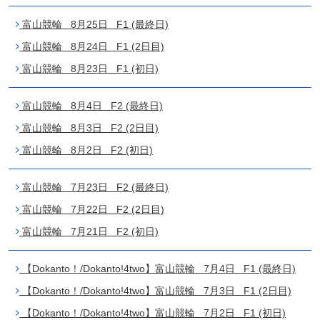
富山競輪 8月25日 F1 (最終日)
富山競輪 8月24日 F1 (2日目)
富山競輪 8月23日 F1 (初日)
富山競輪 8月4日 F2 (最終日)
富山競輪 8月3日 F2 (2日目)
富山競輪 8月2日 F2 (初日)
富山競輪 7月23日 F2 (最終日)
富山競輪 7月22日 F2 (2日目)
富山競輪 7月21日 F2 (初日)
【Dokanto！/Dokanto!4two】富山競輪 7月4日 F1 (最終日)
【Dokanto！/Dokanto!4two】富山競輪 7月3日 F1 (2日目)
【Dokanto！/Dokanto!4two】富山競輪 7月2日 F1 (初日)