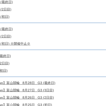
(最終日)
(2日目)
(初日)
(最終日)
(2日目)
 (初日) ※開催中止※
(最終日)
2日目)
初日)
!4two】富山競輪 8月28日 G3 (最終日)
!4two】富山競輪 8月27日 G3 (3日目)
!4two】富山競輪 8月26日 G3 (2日目)
!4two】富山競輪 8月25日 G3 (初日)