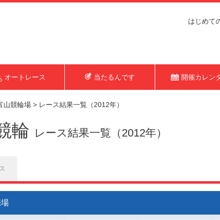
はじめて
オートレース
当たるんです
開催カレン
富山競輪場
>
レース結果一覧（2012年）
競輪
レース結果一覧（2012年）
ス
売場