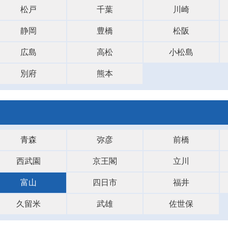
松戸
千葉
川崎
静岡
豊橋
松阪
広島
高松
小松島
別府
熊本
青森
弥彦
前橋
西武園
京王閣
立川
富山
四日市
福井
久留米
武雄
佐世保