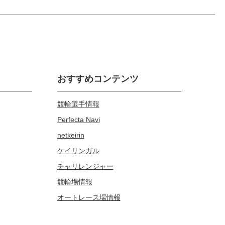
おすすめコンテンツ
競輪選手情報
Perfecta Navi
netkeirin
ケイリンガル
チャリレンジャー
競輪場情報
オートレース場情報