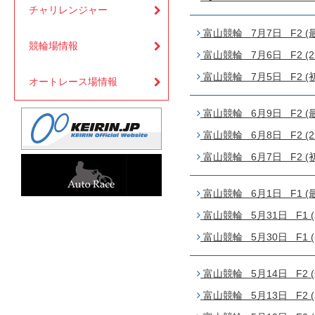
チャリレンジャー
富山競輪 7月7日 F2 (
競輪場情報
富山競輪 7月6日 F2 (2
富山競輪 7月5日 F2 (
オートレース場情報
富山競輪 6月9日 F2 (
富山競輪 6月8日 F2 (2
富山競輪 6月7日 F2 (
富山競輪 6月1日 F1 (
富山競輪 5月31日 F1 (
富山競輪 5月30日 F1 (
富山競輪 5月14日 F2 
富山競輪 5月13日 F2 (