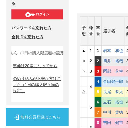
る
ログイン
予
枠
車
パスワードを忘れた方
選手名
想
番
番
会員IDを忘れた方
▲
1
1
岩本 和也
ちら（1日の購入限度額の設定）↓
×
2
2
筒井 裕哉
車券は20歳になってから
○
3
3
岡部 芳幸
のめり込みが不安な方はこ
4
金田健一郎
ちら
（1日の購入限度額の
4
設定）
△
5
長尾 拳太
6
立石 拓也
5
7
中川 貴徳
無料会員登録はこちら
8
吉田 健市
6