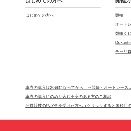
はじめての方へ
開催
はじめての方へ
競輪
オート
競輪く
Dokanto
チャリ
車券の購入は20歳になってから ～競輪・オートレー
車券の購入にのめり込む不安のある方のご相談
公営競技の払戻金を受けた方へ（クリックすると国税庁