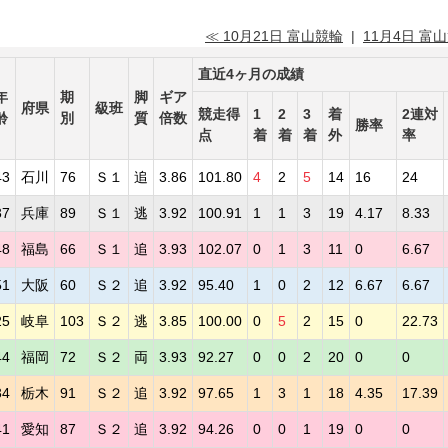
≪ 10月21日 富山競輪
|
11月4日 富
直近4ヶ月の成績
年
期
脚
ギア
府県
級班
競走得
1
2
3
着
2連対
齢
別
質
倍数
勝率
点
着
着
着
外
率
43
石川
76
Ｓ１
追
3.86
101.80
4
2
5
14
16
24
37
兵庫
89
Ｓ１
逃
3.92
100.91
1
1
3
19
4.17
8.33
48
福島
66
Ｓ１
追
3.93
102.07
0
1
3
11
0
6.67
51
大阪
60
Ｓ２
追
3.92
95.40
1
0
2
12
6.67
6.67
25
岐阜
103
Ｓ２
逃
3.85
100.00
0
5
2
15
0
22.73
44
福岡
72
Ｓ２
両
3.93
92.27
0
0
2
20
0
0
34
栃木
91
Ｓ２
追
3.92
97.65
1
3
1
18
4.35
17.39
41
愛知
87
Ｓ２
追
3.92
94.26
0
0
1
19
0
0