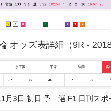
31
宮城
100
Ｓ１
逃
3.92
102.54
4
2
2
16
16.67
25
5
1
8
6
9
3
7
 オッズ表詳細（9R - 201
京王閣
平塚
静岡
富
2R
3R
4R
5R
6R
11月3日 初日 予 選 F1 日刊スポ