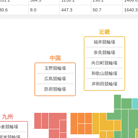
30.6
8.0
447.3
50.7
1640.3
近畿
福井競輪場
奈良競輪場
中国
向日町競輪場
玉野競輪場
和歌山競輪場
広島競輪場
岸和田競輪場
防府競輪場
九州
小倉競輪場
留米競輪場