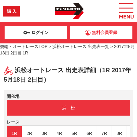
ログイン
無料会員登録
競輪・オートレースTOP
>
浜松オートレース 出走表一覧
>
2017年5月
18日 2日目 1R
浜松オートレース 出走表詳細（1R 2017年
5月18日 2日目）
開催場
浜 松
レース
1R
2R
3R
4R
5R
6R
7R
8R
9R