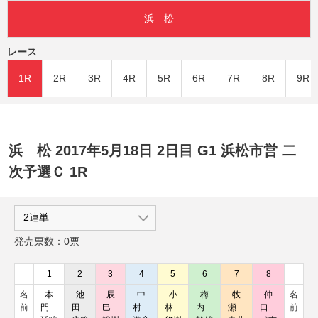
浜 松
レース
1R
2R
3R
4R
5R
6R
7R
8R
9R
浜 松 2017年5月18日 2日目 G1 浜松市営 二
次予選Ｃ 1R
発売票数：0票
1
2
3
4
5
6
7
8
名
本
池
辰
中
小
梅
牧
仲
名
前
門
田
巳
村
林
内
瀬
口
前