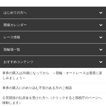
はじめての方へ
はじめての方へ
開催カレンダー
競輪
レース情報
オートレース
レース予想
競輪場一覧
競輪くじ
レース結果
北日本
函館競輪場
青森競輪場
いわき平競輪場
おすすめコンテンツ
車券の購入は20歳になってから ～競輪・オートレースは適度に楽
Dokanto!
キャリーオーバー一覧
関
競輪選手情報
弥彦競輪場
前橋競輪場
取手競輪場
宇都宮競輪場
しみましょう～
東
大宮競輪場
西武園競輪場
京王閣競輪場
立川競輪場
チャリロトプラザ
Perfecta Navi
車券の購入にのめり込む不安のある方のご相談
南
松戸競輪場
千葉競輪場
川崎競輪場
平塚競輪場
公営競技の払戻金を受けた方へ（クリックすると国税庁のページへ
netkeirin
関
移動します）
小田原競輪場
伊東競輪場
静岡競輪場
東