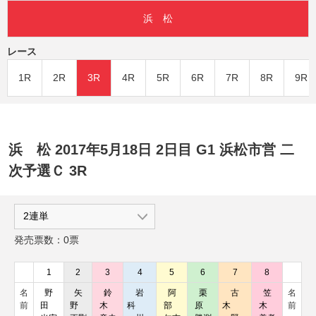
浜 松
レース
1R
2R
3R
4R
5R
6R
7R
8R
9R
浜 松 2017年5月18日 2日目 G1 浜松市営 二
次予選Ｃ 3R
発売票数：0票
1
2
3
4
5
6
7
8
名
野
矢
鈴
岩
阿
栗
古
笠
名
前
田
野
木
科
部
原
木
木
前