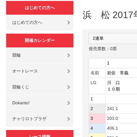
はじめての方へ
浜 松 2017
はじめての方へ
開催カレンダー
発売票数：0票
競輪
1
オートレース
名前
岩佐 常義
LG
川 口
競輪くじ
１０期
1
Dokanto!
2
241.1
3
203.0
チャリロトプラザ
4
406.1
レース情報