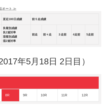
 松オート ≫
直近180日成績
前５走成績
良着別成績
良2連対率
前走
前々走
３走前
4走前
5走前
湿着別成績
湿2連対率
17年5月18日 2日目）
8R
9R
10R
11R
12R