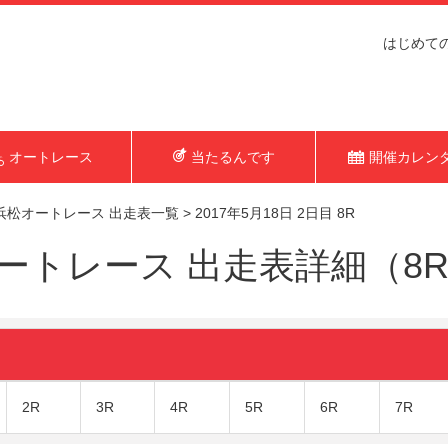
はじめて
オートレース
当たるんです
開催カレン
浜松オートレース 出走表一覧
>
2017年5月18日 2日目 8R
トレース 出走表詳細（8R 2
2R
3R
4R
5R
6R
7R