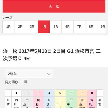
浜 松
レース
1R
2R
3R
4R
5R
6R
7R
8R
9R
浜 松 2017年5月18日 2日目 G1 浜松市営 二
次予選Ｃ 4R
発売票数：0票
1
2
3
4
5
6
7
8
名
西
中
岡
長
山
田
伊
青
名
前
川
山
谷
谷
田
中
藤
島
前