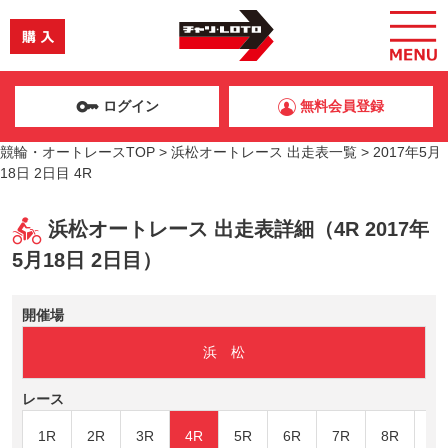
ログイン
無料会員登録
競輪・オートレースTOP
>
浜松オートレース 出走表一覧
>
2017年5月
18日 2日目 4R
浜松オートレース 出走表詳細（4R 2017年
5月18日 2日目）
開催場
浜 松
レース
1R
2R
3R
4R
5R
6R
7R
8R
9R