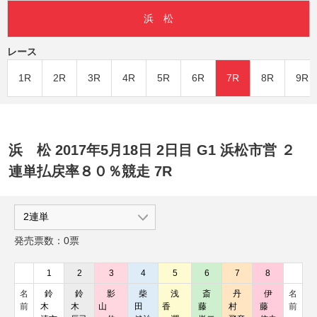
浜 松
レース
1R
2R
3R
4R
5R
6R
7R
8R
9R
浜 松 2017年5月18日 2日目 G1 浜松市営 ２
連単払戻率８０％競走 7R
発売票数：0票
1
2
3
4
5
6
7
8
名
鈴
鈴
影
柴
浅
斎
丹
伊
名
前
木
木
山
田
香
藤
村
藤
前