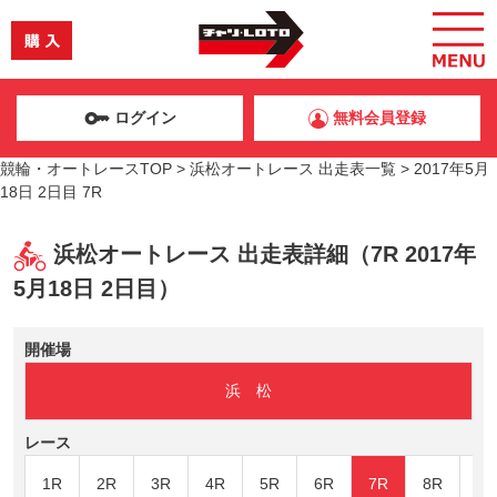
ログイン
無料会員登録
競輪・オートレースTOP
>
浜松オートレース 出走表一覧
>
2017年5月
18日 2日目 7R
浜松オートレース 出走表詳細（7R 2017年
5月18日 2日目）
開催場
浜 松
レース
1R
2R
3R
4R
5R
6R
7R
8R
9R