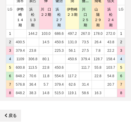
清市
辰己
伸
健治
潤
撤二
飛竜
信夫
LG
伊勢
浜
川 口
浜
伊勢崎
川
山
浜
LG
崎
松
２２期
松
２３期
口
陽
松
１４
１３
２７
２５
２９
２４
期
期
期
期
期
期
1
144.2
103.0
686.6
497.2
267.0
178.0
272.0
1
2
400.5
14.5
450.6
131.0
73.5
26.4
43.8
2
3
379.4
23.8
225.3
56.1
27.5
7.8
22.2
3
4
1109
306.8
80.1
450.6
379.4
128.7
158.4
4
5
600.8
113.5
22.8
450.6
111.7
55.8
103.7
5
6
848.2
70.6
11.8
554.6
117.2
22.8
54.8
6
7
576.8
36.4
5.7
379.4
62.6
31.4
20.7
7
8
848.2
38.3
14.8
515.0
119.1
58.6
16.3
8
戻る