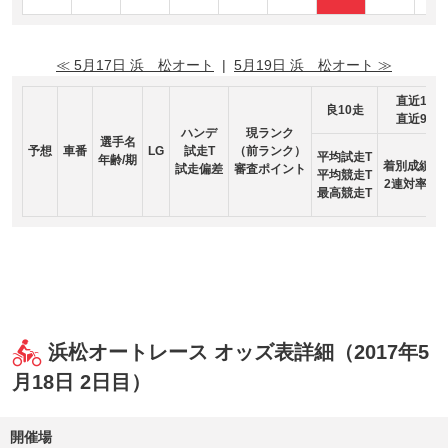
≪ 5月17日 浜 松オート
|
5月19日 浜 松オート ≫
直近10
良10走
直近90
ハンデ
現ランク
選手名
予想
車番
LG
試走T
（前ランク）
平均試走T
年齢/期
着別成績 
試走偏差
審査ポイント
平均競走T
2連対率 
最高競走T
浜松オートレース オッズ表詳細（2017年5
月18日 2日目）
開催場