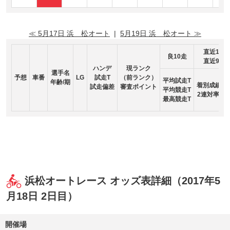
≪ 5月17日 浜 松オート
|
5月19日 浜 松オート ≫
直近10
良10走
直近90
ハンデ
現ランク
選手名
予想
車番
LG
試走T
（前ランク）
平均試走T
年齢/期
着別成績 
試走偏差
審査ポイント
平均競走T
2連対率 
最高競走T
浜松オートレース オッズ表詳細（2017年5
月18日 2日目）
開催場