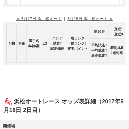
≪ 5月17日 浜 松オート
|
5月19日 浜 松オート ≫
直近10
良10走
直近90
ハンデ
現ランク
選手名
予想
車番
LG
試走T
（前ランク）
平均試走T
年齢/期
着別成績 
試走偏差
審査ポイント
平均競走T
2連対率 
最高競走T
浜松オートレース オッズ表詳細（2017年5
月18日 2日目）
開催場