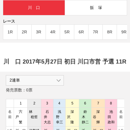
川 口
飯 塚
レース
1R
2R
3R
4R
5R
6R
7R
8R
9R
川 口 2017年5月27日 初日 川口市営 予選 11R
発売票数：0票
1
2
3
4
5
6
7
8
名
宍
林
石
浅
深
鈴
深
池
名
前
戸
稔哲
井
野
沢
木
谷
田
前
繁
大志
幸三
隆
静二
輝
政和