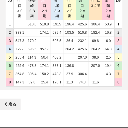
LG
川
伊勢
川
飯
川
川
川 口
山
LG
口
崎
口
塚
口
口
３２期
陽
３０
２３
２１
３０
２０
２８
２８
期
期
期
期
期
期
期
1
510.8
510.8
1915
196.4
425.6
306.4
53.9
1
2
383.1
174.1
589.4
103.5
510.8
182.4
16.8
2
3
547.3
170.2
696.5
36.4
232.1
69.6
6.0
3
4
1277
696.5
957.7
264.2
425.6
264.2
64.3
4
5
255.4
114.3
50.4
403.2
207.0
38.6
2.5
5
6
425.6
478.8
174.1
383.1
136.8
207.0
19.4
6
7
364.8
306.4
150.2
478.8
37.9
306.4
4.3
7
8
147.3
59.8
25.4
178.1
11.3
74.3
11.6
8
戻る