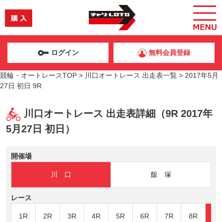
ログイン
無料会員登録
競輪・オートレースTOP
>
川口オートレース 出走表一覧
>
2017年5月
27日 初日 9R
川口オートレース 出走表詳細（9R 2017年
5月27日 初日）
開催場
川 口
飯 塚
レース
1R
2R
3R
4R
5R
6R
7R
8R
9R