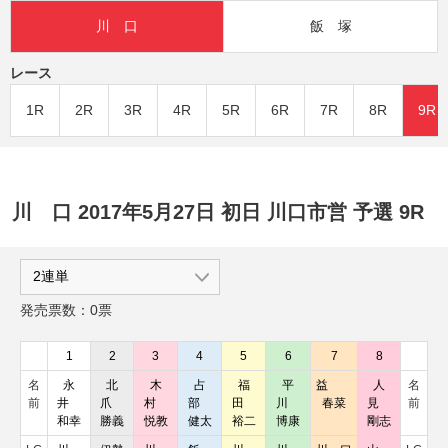
川 口
飯 塚
レース
1R
2R
3R
4R
5R
6R
7R
8R
9R
川 口 2017年5月27日 初日 川口市営 予選 9R
発売票数：0票
1
2
3
4
5
6
7
8
名
永
北
木
占
福
平
益
人
名
前
井
爪
村
部
田
川
春菜
見
前
和幸
勝義
悦教
健太
裕二
博康
剛志