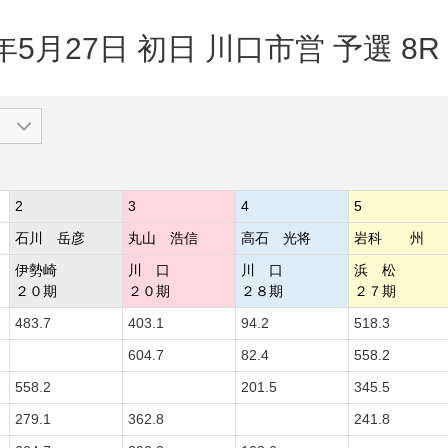
年5月27日 初日 川口市営 予選 8R
2
3
4
5
石川 岳彦
丸山 浩信
高石 光将
岩科 州
伊勢崎
川 口
川 口
浜 松
２０期
２０期
２８期
２７期
483.7
403.1
94.2
518.3
604.7
82.4
558.2
558.2
201.5
345.5
279.1
362.8
241.8