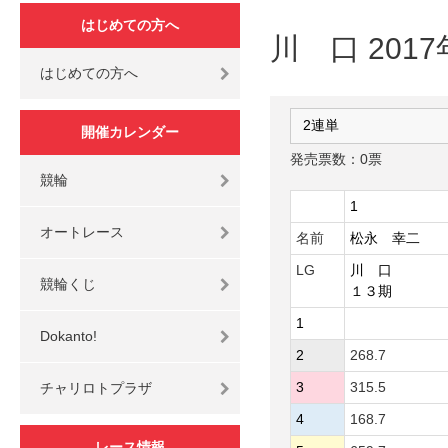
はじめての方へ
川 口 2017
はじめての方へ
開催カレンダー
発売票数：0票
競輪
1
オートレース
名前
松永 幸二
LG
川 口
競輪くじ
１３期
1
Dokanto!
2
268.7
3
315.5
チャリロトプラザ
4
168.7
レース情報