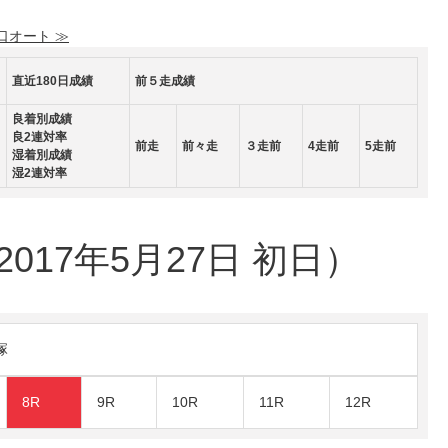
 口オート ≫
直近180日成績
前５走成績
良着別成績
良2連対率
前走
前々走
３走前
4走前
5走前
湿着別成績
湿2連対率
17年5月27日 初日）
塚
8R
9R
10R
11R
12R