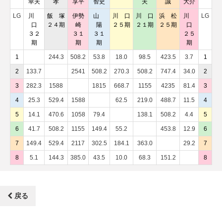
幸夫
孝
享平
智史
夫
誠
大介
LG
川
飯 塚
伊勢
山
川 口
川 口
浜 松
川
LG
口
２４期
崎
陽
２５期
２１期
２５期
口
３２
３１
３１
２５
期
期
期
期
1
244.3
508.2
53.8
18.0
98.5
423.5
3.7
1
2
133.7
2541
508.2
270.3
508.2
747.4
34.0
2
3
282.3
1588
1815
668.7
1155
4235
81.4
3
4
25.3
529.4
1588
62.5
219.0
488.7
11.5
4
5
14.1
470.6
1058
79.4
138.1
508.2
4.4
5
6
41.7
508.2
1155
149.4
55.2
453.8
12.9
6
7
149.4
529.4
2117
302.5
184.1
363.0
29.2
7
8
5.1
144.3
385.0
43.5
10.0
68.3
151.2
8
戻る