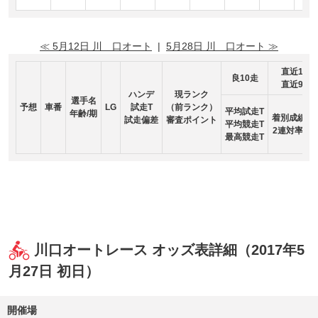
≪ 5月12日 川 口オート
|
5月28日 川 口オート ≫
直近10
良10走
直近90
ハンデ
現ランク
選手名
予想
車番
LG
試走T
（前ランク）
平均試走T
年齢/期
着別成績 
試走偏差
審査ポイント
平均競走T
2連対率 
最高競走T
川口オートレース オッズ表詳細（2017年5
月27日 初日）
開催場