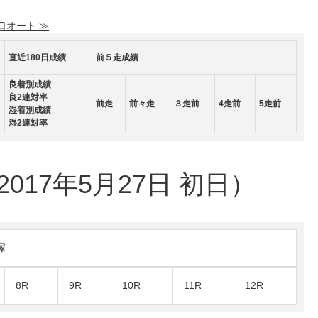
 口オート ≫
直近180日成績
前５走成績
良着別成績
良2連対率
前走
前々走
３走前
4走前
5走前
湿着別成績
湿2連対率
17年5月27日 初日）
塚
8R
9R
10R
11R
12R