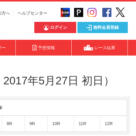
の方へ
ヘルプセンター
ログイン
無料会員登録
ダー
予想情報
レース結果
017年5月27日 初日）
塚
8R
9R
10R
11R
12R