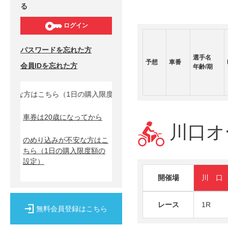
る
ログイン
パスワードを忘れた方
選手名
予想
車番
会員IDを忘れた方
年齢/期
不安な方はこちら（1日の購入限度額の設定）↓
車券は20歳になってから
川口オー
のめり込みが不安な方はこ
ちら
（1日の購入限度額の
設定）
開催場
川 口
レース
1R
無料会員登録はこちら