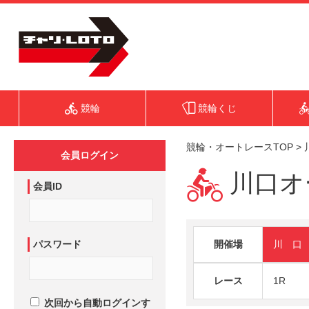
競輪
競輪くじ
競輪・オートレースTOP
>
会員ログイン
川口オー
会員ID
パスワード
開催場
川 口
レース
1R
次回から自動ログインす