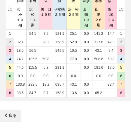
佳幸
君男
久
健
茂
寿彦
孝雄
修二
LG
浜
浜
川 口
伊勢崎
浜 松
山
山
飯
LG
松
松
１９期
２５期
２５期
陽
陽
塚
１０
１４
１３
２６
２６
期
期
期
期
期
1
54.1
7.2
121.1
25.1
0.0
141.2
14.4
1
2
32.1
28.2
158.9
52.9
0.0
317.8
42.3
2
3
18.5
56.5
149.5
10.5
0.0
43.1
9.4
3
4
74.7
195.6
50.8
77.0
0.0
508.6
50.8
4
5
44.6
115.5
5.3
231.1
0.0
181.6
17.0
5
6
0.0
0.0
0.0
0.0
0.0
0.0
0.0
6
7
133.8
282.5
18.2
635.7
43.1
0.0
33.4
7
8
38.5
84.7
8.7
158.9
13.6
0.0
65.2
8
戻る