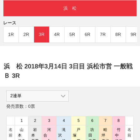
浜 松
レース
1R
2R
3R
4R
5R
6R
7R
8R
9R
浜 松 2018年3月14日 3日目 浜松市営 一般戦
Ｂ 3R
発売票数：0票
1
2
3
4
5
6
7
8
名
山
岩
河
滝
戸
坊
畦
竹
名
前
本
本
合
沢
塚
田
坪
中
前