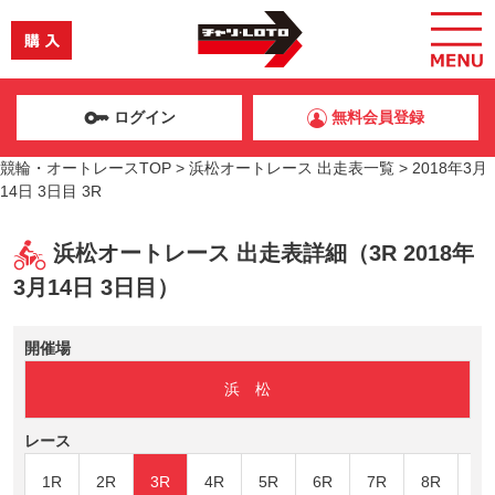
ログイン
無料会員登録
競輪・オートレースTOP
>
浜松オートレース 出走表一覧
>
2018年3月
14日 3日目 3R
浜松オートレース 出走表詳細（3R 2018年
3月14日 3日目）
開催場
浜 松
レース
1R
2R
3R
4R
5R
6R
7R
8R
9R