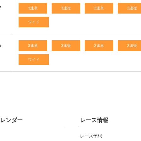
7
3連単
3連複
2連単
2連複
ワイド
6
3連単
3連複
2連単
2連複
ワイド
カレンダー
レース情報
レース予想