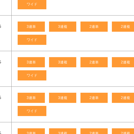
ワイド
6
3連単
3連複
2連単
2連複
ワイド
5
3連単
3連複
2連単
2連複
ワイド
5
3連単
3連複
2連単
2連複
ワイド
5
3連単
3連複
2連単
2連複