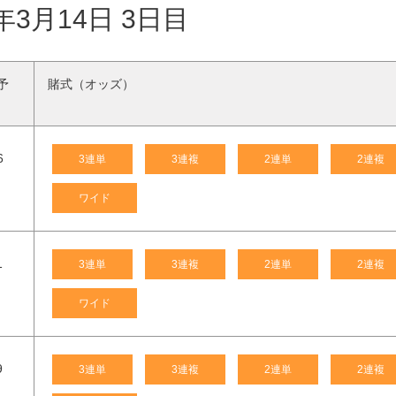
年3月14日 3日目
予
賭式（オッズ）
6
3連単
3連複
2連単
2連複
）↓
ワイド
1
3連単
3連複
2連単
2連複
ワイド
9
3連単
3連複
2連単
2連複