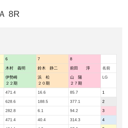
Ａ 8R
6
7
8
木村 義明
鈴木 静二
前田 淳
名前
伊勢崎
浜 松
山 陽
LG
２２期
２０期
２７期
471.4
16.6
85.7
1
628.6
188.5
377.1
2
282.8
6.1
94.2
3
471.4
40.4
314.3
4