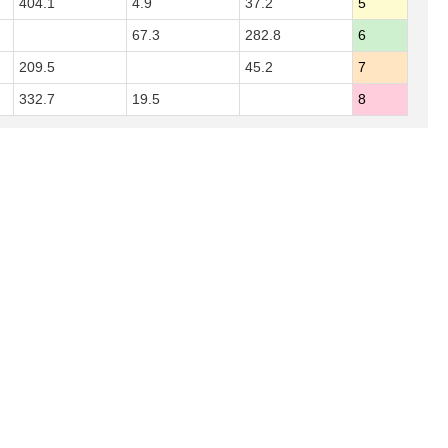
404.1
4.9
37.2
5
67.3
282.8
6
209.5
45.2
7
332.7
19.5
8