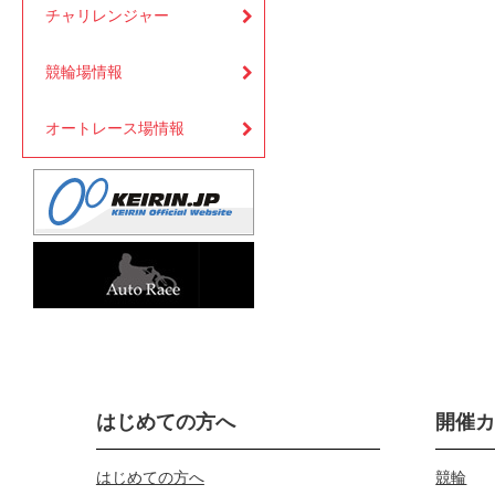
チャリレンジャー
競輪場情報
オートレース場情報
はじめての方へ
開催
はじめての方へ
競輪