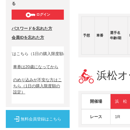
る
ログイン
パスワードを忘れた方
選手名
予想
車番
会員IDを忘れた方
年齢/期
な方はこちら（1日の購入限度額の設定）↓
車券は20歳になってから
浜松オー
のめり込みが不安な方はこ
ちら
（1日の購入限度額の
設定）
開催場
浜 松
レース
1R
無料会員登録はこちら