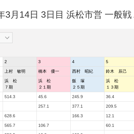
8年3月14日 3日目 浜松市営 一般戦
2
3
4
5
上村 敏明
橋本 優一
西村 昭紀
鈴木 辰己
浜 松
浜 松
飯 塚
浜 松
７期
２１期
２５期
１３期
514.3
45.6
245.9
36.4
257.1
377.1
209.5
628.6
166.3
12.1
565.7
106.7
60.1