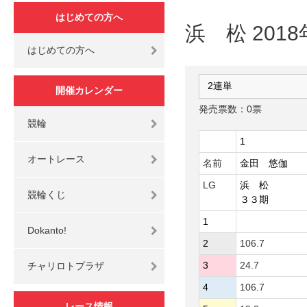
はじめての方へ
浜 松 201
はじめての方へ
開催カレンダー
発売票数：0票
競輪
1
オートレース
名前
金田 悠伽
LG
浜 松
競輪くじ
３３期
1
Dokanto!
2
106.7
3
24.7
チャリロトプラザ
4
106.7
レース情報