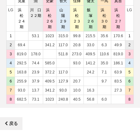
克重
潤
史豪
智大
佳輝
健太
一馬
真吾
LG
浜
川 口
浜
山
浜
飯
浜
浜
LG
松
２２期
松
陽
松
塚
松
松
２４
２６
２９
２３
２６
３０
２７
期
期
期
期
期
期
期
1
53.1
1023
315.0
99.8
215.5
35.6
170.6
1
2
69.4
341.2
117.0
20.8
33.0
6.3
49.9
2
3
819.0
178.0
511.8
273.0
409.5
110.6
819.0
3
4
292.5
74.4
585.0
93.0
141.2
35.0
186.1
4
5
163.8
23.9
372.2
117.0
24.2
7.1
63.9
5
6
255.9
37.9
409.5
127.9
20.7
9.7
83.5
6
7
93.0
13.7
341.2
93.0
10.0
16.3
27.3
7
8
682.5
73.1
1023
240.8
40.5
56.8
6.0
8
戻る