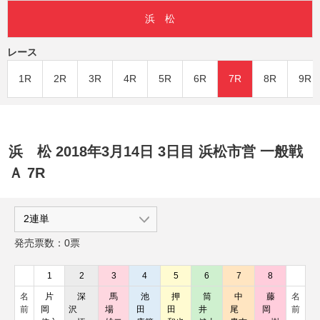
浜 松
レース
1R
2R
3R
4R
5R
6R
7R
8R
9R
浜 松 2018年3月14日 3日目 浜松市営 一般戦
Ａ 7R
発売票数：0票
1
2
3
4
5
6
7
8
名
片
深
馬
池
押
筒
中
藤
名
前
岡
沢
場
田
田
井
尾
岡
前