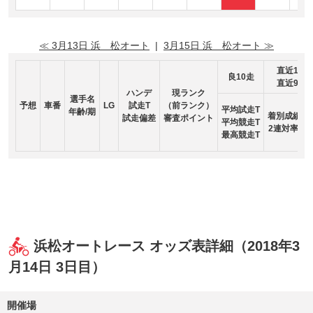
≪ 3月13日 浜 松オート
|
3月15日 浜 松オート ≫
直近10
良10走
直近90
ハンデ
現ランク
選手名
予想
車番
LG
試走T
（前ランク）
平均試走T
年齢/期
着別成績 
試走偏差
審査ポイント
平均競走T
2連対率 
最高競走T
浜松オートレース オッズ表詳細（2018年3
月14日 3日目）
開催場