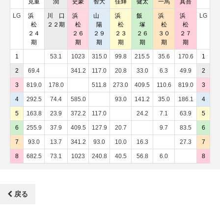
克重
潤
史豪
智大
佳輝
健太
一馬
真吾
LG
浜
川 口
浜
山
浜
飯
浜
浜
LG
松
２２期
松
陽
松
塚
松
松
２４
２６
２９
２３
２６
３０
２７
期
期
期
期
期
期
期
1
53.1
1023
315.0
99.8
215.5
35.6
170.6
1
2
69.4
341.2
117.0
20.8
33.0
6.3
49.9
2
3
819.0
178.0
511.8
273.0
409.5
110.6
819.0
3
4
292.5
74.4
585.0
93.0
141.2
35.0
186.1
4
5
163.8
23.9
372.2
117.0
24.2
7.1
63.9
5
6
255.9
37.9
409.5
127.9
20.7
9.7
83.5
6
7
93.0
13.7
341.2
93.0
10.0
16.3
27.3
7
8
682.5
73.1
1023
240.8
40.5
56.8
6.0
8
戻る