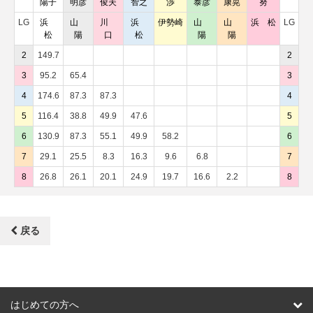
陽子
明彦
俊夫
智之
渉
泰彦
康晃
努
LG
浜
山
川
浜
伊勢崎
山
山
浜 松
LG
松
陽
口
松
陽
陽
2
149.7
2
3
95.2
65.4
3
4
174.6
87.3
87.3
4
5
116.4
38.8
49.9
47.6
5
6
130.9
87.3
55.1
49.9
58.2
6
7
29.1
25.5
8.3
16.3
9.6
6.8
7
8
26.8
26.1
20.1
24.9
19.7
16.6
2.2
8
戻る
はじめての方へ