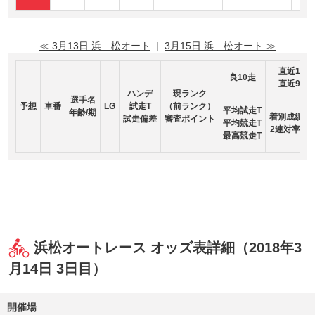
≪ 3月13日 浜 松オート
|
3月15日 浜 松オート ≫
直近10
良10走
直近90
ハンデ
現ランク
選手名
予想
車番
LG
試走T
（前ランク）
平均試走T
年齢/期
着別成績 
試走偏差
審査ポイント
平均競走T
2連対率 
最高競走T
浜松オートレース オッズ表詳細（2018年3
月14日 3日目）
開催場