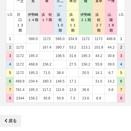
一之
寛
肇
久二
孝治
健
直幸
一博
一
LG
川
伊勢崎
浜 松
浜
浜
伊勢崎
浜
山
LG
口
１４期
１７期
松
松
２１期
松
陽
１３
１０
１１
２７
１８
期
期
期
期
期
1
586.0
1172
586.0
334.9
1172
1172
468.8
1
2
1172
167.4
390.7
53.2
213.1
101.9
44.2
2
3
1172
195.3
106.5
31.6
195.3
44.2
30.8
3
4
1172
468.8
156.2
27.5
156.2
55.8
39.0
4
5
1172
195.3
71.0
38.4
20.5
14.1
6.7
5
6
468.8
234.4
180.3
146.5
17.1
31.6
14.2
6
7
781.4
195.3
117.2
111.6
12.6
36.6
6.8
7
8
2344
156.2
30.8
50.9
7.3
13.6
8.9
8
戻る