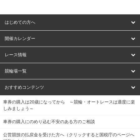
はじめての方へ
はじめての方へ
開催カレンダー
競輪
レース情報
オートレース
レース予想
競輪場一覧
競輪くじ
レース結果
北日本
函館競輪場
青森競輪場
いわき平競輪場
おすすめコンテンツ
車券の購入は20歳になってから ～競輪・オートレースは適度に楽
Dokanto!
キャリーオーバー一覧
関
競輪選手情報
弥彦競輪場
前橋競輪場
取手競輪場
宇都宮競輪場
しみましょう～
東
大宮競輪場
西武園競輪場
京王閣競輪場
立川競輪場
チャリロトプラザ
Perfecta Navi
車券の購入にのめり込む不安のある方のご相談
南
松戸競輪場
千葉競輪場
川崎競輪場
平塚競輪場
公営競技の払戻金を受けた方へ（クリックすると国税庁のページへ
netkeirin
関