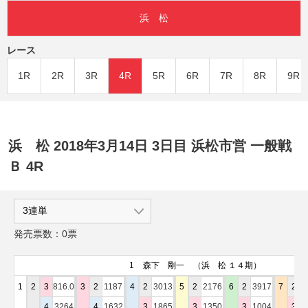
浜 松
レース
1R
2R
3R
4R
5R
6R
7R
8R
9R
浜 松 2018年3月14日 3日目 浜松市営 一般戦
Ｂ 4R
発売票数：0票
1
森下 剛一
（浜 松 １４期）
1
2
3
816.0
3
2
1187
4
2
3013
5
2
2176
6
2
3917
7
2
3
4
3264
4
1632
3
1865
3
1350
3
1004
3
5