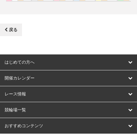
戻る
はじめての方へ
はじめての方へ
開催カレンダー
競輪
レース情報
オートレース
レース予想
競輪場一覧
競輪くじ
レース結果
北日本
函館競輪場
青森競輪場
いわき平競輪場
おすすめコンテンツ