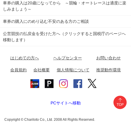
車券の購入は20歳になってから ～競輪・オートレースは適度に楽
Dokanto!
キャリーオーバー一覧
関
競輪選手情報
弥彦競輪場
前橋競輪場
取手競輪場
宇都宮競輪場
しみましょう～
東
大宮競輪場
西武園競輪場
京王閣競輪場
立川競輪場
チャリロトプラザ
Perfecta Navi
車券の購入にのめり込む不安のある方のご相談
南
松戸競輪場
千葉競輪場
川崎競輪場
平塚競輪場
公営競技の払戻金を受けた方へ（クリックすると国税庁のページへ
netkeirin
関
移動します）
小田原競輪場
伊東競輪場
静岡競輪場
東
ケイリンガル
中
名古屋競輪場
岐阜競輪場
大垣競輪場
豊橋競輪場
はじめての方へ
ヘルプセンター
お問い合わせ
部
チャリレンジャー
富山競輪場
松阪競輪場
四日市競輪場
会員規約
会社概要
個人情報について
推奨動作環境
競輪場情報
近
福井競輪場
奈良競輪場
向日町競輪場
和歌山競輪場
畿
岸和田競輪場
オートレース場情報
PCサイトへ移動
中国
玉野競輪場
広島競輪場
防府競輪場
Copyright © Chariloto Co., Ltd. 2008 All Rights Reserved.
四国
高松競輪場
小松島競輪場
高知競輪場
松山競輪場