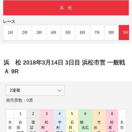
浜 松
レース
1R
2R
3R
4R
5R
6R
7R
8R
9R
浜 松 2018年3月14日 3日目 浜松市営 一般戦
Ａ 9R
発売票数：0票
1
2
3
4
5
6
7
8
名
吉
渡
松
中
石
畑
竹
松
名
前
田
辺
村
村
貝
吉広
谷
尾
前