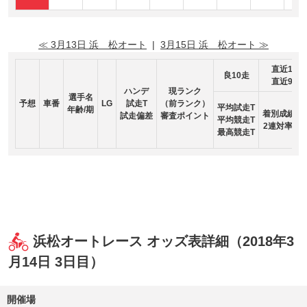
≪ 3月13日 浜 松オート
|
3月15日 浜 松オート ≫
直近10
良10走
直近90
ハンデ
現ランク
選手名
予想
車番
LG
試走T
（前ランク）
平均試走T
年齢/期
着別成績 
試走偏差
審査ポイント
平均競走T
2連対率 
最高競走T
浜松オートレース オッズ表詳細（2018年3
月14日 3日目）
開催場