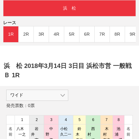
浜 松
レース
1R
2R
3R
4R
5R
6R
7R
8R
9R
浜 松 2018年3月14日 3日目 浜松市営 一般戦
Ｂ 1R
発売票数：0票
1
2
3
4
5
6
7
8
名
八木
岩
中
小松
鈴
西
木
池
名
前
一之
井
野
久二一
木
村
村
浦
前