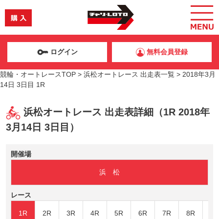
ログイン
無料会員登録
競輪・オートレースTOP
>
浜松オートレース 出走表一覧
>
2018年3月
14日 3日目 1R
浜松オートレース 出走表詳細（1R 2018年
3月14日 3日目）
開催場
浜 松
レース
1R
2R
3R
4R
5R
6R
7R
8R
9R