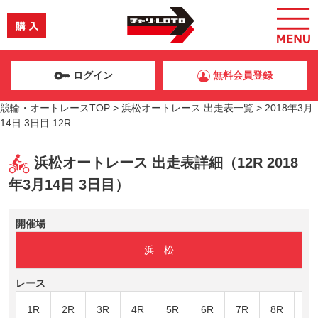
ログイン
無料会員登録
競輪・オートレースTOP
>
浜松オートレース 出走表一覧
>
2018年3月
14日 3日目 12R
浜松オートレース 出走表詳細（12R 2018
年3月14日 3日目）
開催場
浜 松
レース
1R
2R
3R
4R
5R
6R
7R
8R
9R