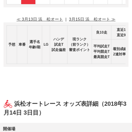
≪ 3月13日 浜 松オート
|
3月15日 浜 松オート ≫
直近10
良10走
直近90
ハンデ
現ランク
選手名
予想
車番
LG
試走T
（前ランク）
平均試走T
年齢/期
着別成績 
試走偏差
審査ポイント
平均競走T
2連対率 
最高競走T
浜松オートレース オッズ表詳細（2018年3
月14日 3日目）
開催場