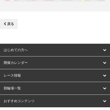
戻る
はじめての方へ
はじめての方へ
開催カレンダー
競輪
レース情報
オートレース
レース予想
競輪場一覧
競輪くじ
レース結果
北日本
函館競輪場
青森競輪場
いわき平競輪場
おすすめコンテンツ