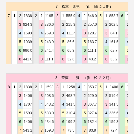
7
松本 康晃
（山 陽 ２１期）
7
1
2
1838
2
1
1195
3
1
555.9
4
1
646.0
5
1
853.7
6
1
4
3
824.3
3
236.6
2
215.3
2
257.0
2
202.5
2
1
4
1593
4
259.8
4
111.7
3
120.7
3
84.1
3
4
5
1039
5
243.9
5
86.6
5
163.7
4
161.5
4
8
6
996.0
6
241.4
6
65.3
6
111.1
6
62.7
5
6
8
442.6
8
111.1
8
32.6
8
43.2
8
33.2
8
1
8
斎藤 努
（浜 松 ２２期）
8
1
2
1838
2
1
1593
3
1
1258
4
1
853.7
5
1
1406
6
1
7
3
1406
3
508.6
2
468.7
2
629.0
2
519.6
2
2
4
1707
4
543.2
4
341.5
3
367.7
3
341.5
3
1
5
1593
5
583.0
5
310.4
5
327.4
4
336.6
4
1
6
1406
6
434.6
6
199.2
6
182.4
6
159.3
5
1
7
543.2
7
159.3
7
73.5
7
83.8
7
72.4
7
2