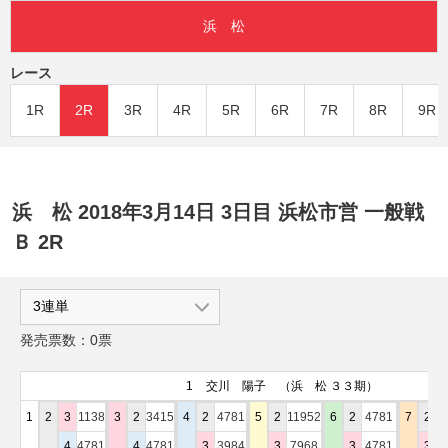
浜 松
レース
1R
2R
3R
4R
5R
6R
7R
8R
9R
浜 松 2018年3月14日 3日目 浜松市営 一般戦
Ｂ 2R
発売票数：0票
1
交川 陽子
（浜 松 ３３期）
1
2
3
1138
3
2
3415
4
2
4781
5
2
11952
6
2
4781
7
2
4
4
4781
4
4781
3
3984
3
7968
3
4781
3
1