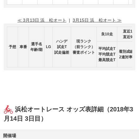
≪ 3月13日 浜 松オート
|
3月15日 浜 松オート ≫
直近10
良10走
直近90
ハンデ
現ランク
選手名
予想
車番
LG
試走T
（前ランク）
平均試走T
年齢/期
着別成績 
試走偏差
審査ポイント
平均競走T
2連対率 
最高競走T
浜松オートレース オッズ表詳細（2018年3
月14日 3日目）
開催場