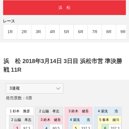
浜 松
レース
1R
2R
3R
4R
5R
6R
7R
8R
9R
浜 松 2018年3月14日 3日目 浜松市営 準決勝
戦 11R
発売票数：0票
1 杉本 雅彦
2 山脇 孝志
3 鈴木 健吾
4 湯浅 浩
2 山脇 孝志
3 鈴木 健吾
4 湯浅 浩
5 春本 綾斗
3
97.3
4
60.5
5
337.3
6
337.3