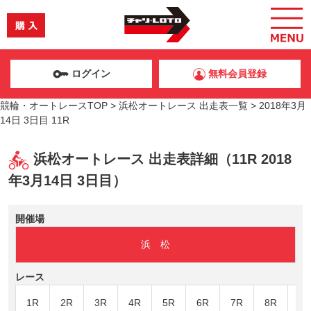
ログイン
無料会員登録
競輪・オートレースTOP
>
浜松オートレース 出走表一覧
>
2018年3月
14日 3日目 11R
浜松オートレース 出走表詳細（11R 2018
年3月14日 3日目）
開催場
浜 松
レース
1R
2R
3R
4R
5R
6R
7R
8R
9R