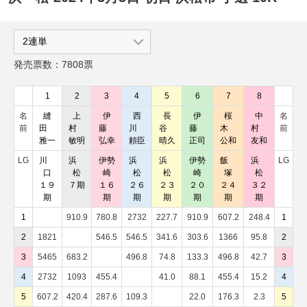
発売票数：7808票
1
2
3
4
5
6
7
8
名
縫
上
伊
西
長
伊
桜
中
名
前
田
村
藤
川
谷
藤
木
村
前
雅一
敏明
弘幸
頼臣
晴久
正司
公和
友和
LG
川
浜
伊勢
浜
浜
伊勢
飯
浜
LG
口
松
崎
松
松
崎
塚
松
１９
７期
１６
２６
２３
２０
２４
３２
期
期
期
期
期
期
期
1
910.9
780.8
2732
227.7
910.9
607.2
248.4
1
2
1821
546.5
546.5
341.6
303.6
1366
95.8
2
3
5465
683.2
496.8
74.8
133.3
496.8
42.7
3
4
2732
1093
455.4
41.0
88.1
455.4
15.2
4
5
607.2
420.4
287.6
109.3
22.0
176.3
2.3
5