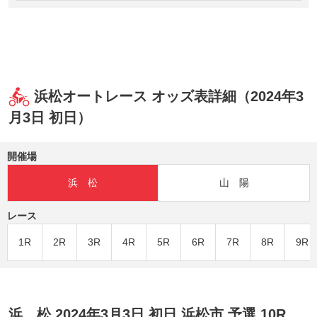
浜松オートレース オッズ表詳細（2024年3
月3日 初日）
開催場
浜 松
山 陽
レース
1R
2R
3R
4R
5R
6R
7R
8R
9R
浜 松 2024年3月3日 初日 浜松市 予選 10R