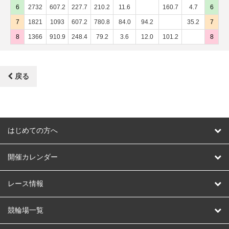
6
2732
607.2
227.7
210.2
11.6
160.7
4.7
6
7
1821
1093
607.2
780.8
84.0
94.2
35.2
7
8
1366
910.9
248.4
79.2
3.6
12.0
101.2
8
戻る
はじめての方へ
はじめての方へ
開催カレンダー
競輪
レース情報
オートレース
レース予想
競輪場一覧