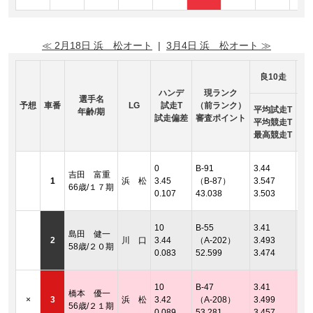
≪ 2月18日 浜 松オート
|
3月4日 浜 松オート ≫
良10走
ハンデ
現ランク
選手名
予想
車番
LG
試走T
（前ランク）
平均試走T
年齢/期
試走偏差
審査ポイント
平均競走T
最高競走T
着順
0
B-91
3.44
吉田 富重
2連
1
浜 松
3.45
（B-87）
3.547
66歳/１７期
着順
0.107
43.038
3.503
2連
着順
10
B-55
3.41
島田 健一
2連
2
川 口
3.44
（A-202）
3.493
58歳/２０期
着順
0.083
52.599
3.474
2連
着順
10
B-47
3.41
橋本 優一
2連
×
3
浜 松
3.42
（A-208）
3.499
56歳/２１期
着順
0.089
53.281
3.457