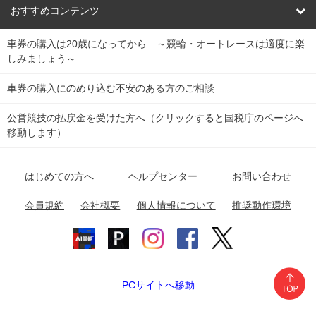
競輪くじ
レース結果
北日本
函館競輪場
青森競輪場
いわき平競輪場
おすすめコンテンツ
車券の購入は20歳になってから ～競輪・オートレースは適度に楽
Dokanto!
キャリーオーバー一覧
関
競輪選手情報
弥彦競輪場
前橋競輪場
取手競輪場
宇都宮競輪場
しみましょう～
東
大宮競輪場
西武園競輪場
京王閣競輪場
立川競輪場
チャリロトプラザ
Perfecta Navi
車券の購入にのめり込む不安のある方のご相談
南
松戸競輪場
千葉競輪場
川崎競輪場
平塚競輪場
公営競技の払戻金を受けた方へ（クリックすると国税庁のページへ
netkeirin
関
移動します）
小田原競輪場
伊東競輪場
静岡競輪場
東
ケイリンガル
中
名古屋競輪場
岐阜競輪場
大垣競輪場
豊橋競輪場
はじめての方へ
ヘルプセンター
お問い合わせ
部
チャリレンジャー
富山競輪場
松阪競輪場
四日市競輪場
会員規約
会社概要
個人情報について
推奨動作環境
競輪場情報
近
福井競輪場
奈良競輪場
向日町競輪場
和歌山競輪場
畿
岸和田競輪場
オートレース場情報
PCサイトへ移動
中国
玉野競輪場
広島競輪場
防府競輪場