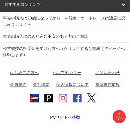
競輪くじ
レース結果
北日本
函館競輪場
青森競輪場
いわき平競輪場
おすすめコンテンツ
車券の購入は20歳になってから ～競輪・オートレースは適度に楽
Dokanto!
キャリーオーバー一覧
関
競輪選手情報
弥彦競輪場
前橋競輪場
取手競輪場
宇都宮競輪場
しみましょう～
東
大宮競輪場
西武園競輪場
京王閣競輪場
立川競輪場
チャリロトプラザ
Perfecta Navi
車券の購入にのめり込む不安のある方のご相談
南
松戸競輪場
千葉競輪場
川崎競輪場
平塚競輪場
公営競技の払戻金を受けた方へ（クリックすると国税庁のページへ
netkeirin
関
移動します）
小田原競輪場
伊東競輪場
静岡競輪場
東
ケイリンガル
中
名古屋競輪場
岐阜競輪場
大垣競輪場
豊橋競輪場
はじめての方へ
ヘルプセンター
お問い合わせ
部
チャリレンジャー
富山競輪場
松阪競輪場
四日市競輪場
会員規約
会社概要
個人情報について
推奨動作環境
競輪場情報
近
福井競輪場
奈良競輪場
向日町競輪場
和歌山競輪場
畿
岸和田競輪場
オートレース場情報
PCサイトへ移動
中国
玉野競輪場
広島競輪場
防府競輪場