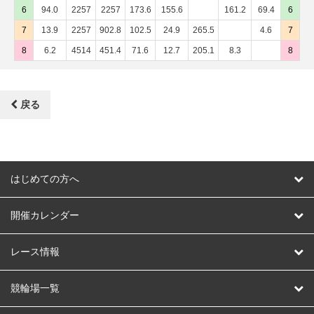
6
94.0
2257
2257
173.6
155.6
161.2
69.4
6
7
13.9
2257
902.8
102.5
24.9
265.5
4.6
7
8
6.2
4514
451.4
71.6
12.7
205.1
8.3
8
戻る
はじめての方へ
はじめての方へ
開催カレンダー
競輪
レース情報
オートレース
レース予想
競輪場一覧