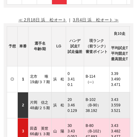
≪ 2月18日 浜 松オート
|
3月4日 浜 松オート ≫
良10走
ハンデ
現ランク
選手名
予想
車番
LG
試走T
（前ランク）
平均試走T
年齢/期
試走偏差
審査ポイント
平均競走T
最高競走T
着順
0
3.39
北市 唯
B-114
2連
◎
1
浜 松
3.41
3.490
19歳/３７期
（─）
着順
0.1
3.471
2連
着順
20
B-102
3.43
片岡 信之
2連
2
浜 松
3.46
（B-90）
3.559
48歳/２５期
着順
0.129
38.192
3.521
2連
着順
30
B-80
3.43
田斎 英世
2連
3
山 陽
3.43
（B-102）
3.482
66歳/１３期
着順
0.052
47.893
3.477