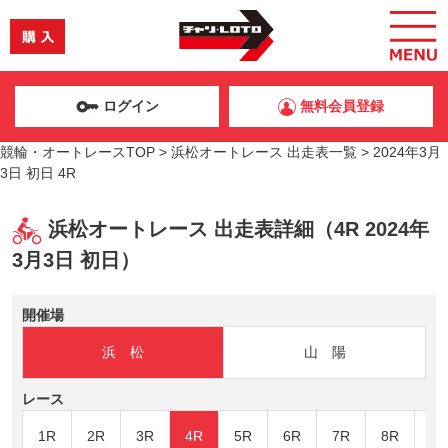
ログイン
無料会員登録
競輪・オートレースTOP
>
浜松オートレース 出走表一覧
>
2024年3月
3日 初日 4R
浜松オートレース 出走表詳細（4R 2024年
3月3日 初日）
開催場
浜 松
山 陽
レース
1R
2R
3R
4R
5R
6R
7R
8R
9R