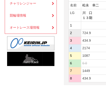
チャリレンジャー
名前
松永 幸二
LG
川 口
競輪場情報
１３期
1
オートレース場情報
2
724.9
3
434.9
4
2174
5
1087
6
0.0
7
1449
8
434.9