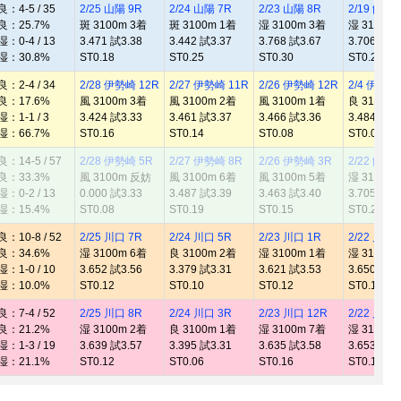
良：4-5 / 35
2/25 山陽 9R
2/24 山陽 7R
2/23 山陽 8R
2/19 飯塚 
良：25.7%
斑 3100m 3着
斑 3100m 1着
湿 3100m 3着
湿 3100m
湿：0-4 / 13
3.471 試3.38
3.442 試3.37
3.768 試3.67
3.706 試3.
湿：30.8%
ST0.18
ST0.25
ST0.30
ST0.25
良：2-4 / 34
2/28 伊勢崎 12R
2/27 伊勢崎 11R
2/26 伊勢崎 12R
2/4 伊勢崎
良：17.6%
風 3100m 3着
風 3100m 2着
風 3100m 1着
良 3100m
湿：1-1 / 3
3.424 試3.33
3.461 試3.37
3.466 試3.36
3.484 試3.
湿：66.7%
ST0.16
ST0.14
ST0.08
ST0.09
良：14-5 / 57
2/28 伊勢崎 5R
2/27 伊勢崎 8R
2/26 伊勢崎 3R
2/22 飯塚 
良：33.3%
風 3100m 反妨
風 3100m 6着
風 3100m 5着
湿 3100m
湿：0-2 / 13
0.000 試3.33
3.487 試3.39
3.463 試3.40
3.705 試3.
湿：15.4%
ST0.08
ST0.19
ST0.15
ST0.21
良：10-8 / 52
2/25 川口 7R
2/24 川口 5R
2/23 川口 1R
2/22 川口 
良：34.6%
湿 3100m 6着
良 3100m 2着
湿 3100m 1着
湿 3100m
湿：1-0 / 10
3.652 試3.56
3.379 試3.31
3.621 試3.53
3.650 試3.
湿：10.0%
ST0.12
ST0.10
ST0.12
ST0.17
良：7-4 / 52
2/25 川口 8R
2/24 川口 3R
2/23 川口 12R
2/22 川口 
良：21.2%
湿 3100m 2着
良 3100m 1着
湿 3100m 7着
湿 3100m
湿：1-3 / 19
3.639 試3.57
3.395 試3.31
3.635 試3.58
3.653 試3.
湿：21.1%
ST0.12
ST0.06
ST0.16
ST0.12