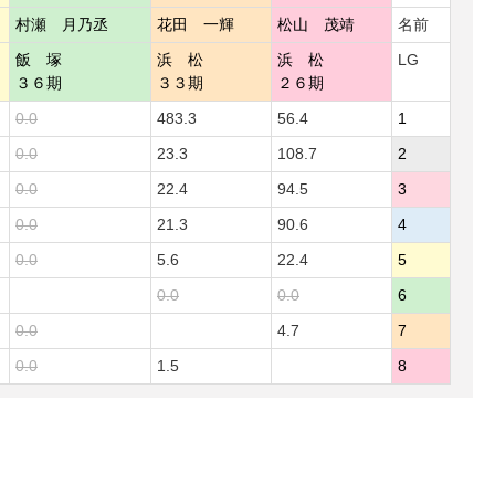
村瀬 月乃丞
花田 一輝
松山 茂靖
名前
飯 塚
浜 松
浜 松
LG
３６期
３３期
２６期
0.0
483.3
56.4
1
0.0
23.3
108.7
2
0.0
22.4
94.5
3
0.0
21.3
90.6
4
0.0
5.6
22.4
5
0.0
0.0
6
0.0
4.7
7
0.0
1.5
8