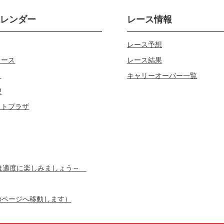
カレンダー
レース情報
レース予想
レース
レース結果
じ
キャリーオーバー一覧
!
ロトプラザ
スは適度に楽しみましょう～
のページへ移動します）